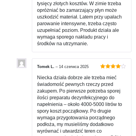
tysięcy złotych kosztów. W zimie trzeba
opróżniać bo zamarzający płyn może
uszkodzić materiał. Latem przy upałach
parowanie intensywne, trzeba często
uzupełniać poziom. Produkt działa ale
wymaga sporego nakładu pracy i
środków na utrzymanie.
Tomek L.
–
14 czerwca 2025
Oceniono
Niecka działa dobrze ale trzeba mieć
4
na 5
świadomość pewnych rzeczy przed
zakupem. Po pierwsze potrzeba sporej
ilości preparatu dezynfekcyjnego do
napełnienia – około 4000-5000 litrów to
spory koszt początkowy. Po drugie
wymaga przygotowania porządnego
podłoża, my musieliśmy dodatkowo
wyrównać i utwardzić teren co