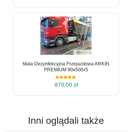
Mata Dezynfekcyjna Przejazdowa ARKIN
PREMIUM 90x500x5
Oceniono
870,00
zł
4.75
na 5
Inni oglądali także