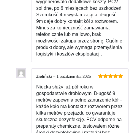
wygenerowało dodatkowe koszty. PCV
solidne, po 6 miesiącach bez uszkodzeń.
Szerokość 4m wystarczająca, długość
9m daje dobry kontakt kół z roztworem.
Minus za konieczność zamawiania
telefonicznie lub mailowo, brak
możliwości zakupu przez stronę. Ogólnie
produkt dobry, ale wymaga przemyślenia
logistyki i kosztów eksploatacji.
Zieliński
–
1 października 2025
Oceniono
5
Niecka służy już pół roku w
na 5
gospodarstwie drobiowym. Długość 9
metrów zapewnia pełne zanurzenie kół –
każde koło ma kontakt z roztworem przez
kilka metrów przejazdu co gwarantuje
skuteczną dezynfekcję. PCV odporne na
preparaty chemiczne, testowałem różne
środki dezynfekcyjne i materiał bez