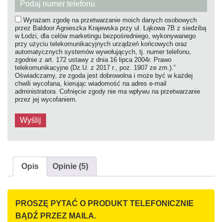
Wyrażam zgodę na przetwarzanie moich danych osobowych
przez Baldoor Agnieszka Krajewska przy ul. Łąkowa 7B z siedzibą
w Łodzi, dla celów marketingu bezpośredniego, wykonywanego
przy użyciu telekomunikacyjnych urządzeń końcowych oraz
automatycznych systemów wywołujących, tj. numer telefonu,
zgodnie z art. 172 ustawy z dnia 16 lipca 2004r. Prawo
telekomunikacyjne (Dz.U. z 2017 r., poz. 1907 ze zm.).”
Oświadczamy, że zgoda jest dobrowolna i może być w każdej
chwili wycofana, kierując wiadomość na adres e-mail
administratora. Cofnięcie zgody nie ma wpływu na przetwarzanie
przez jej wycofaniem.
Opis
Opinie (5)
PROSZĘ PYTAĆ O PRODUKT TELEFONICZNIE
BĄDŹ PRZEZ MAILA.