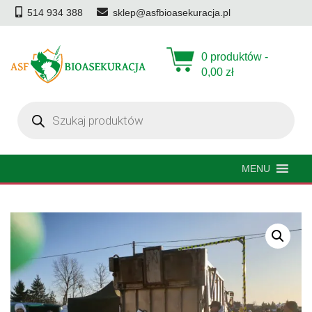
514 934 388
sklep@asfbioasekuracja.pl
0 produktów -
0,00
zł
Wyszukiwarka
produktów
MENU