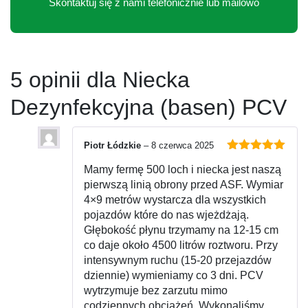
Skontaktuj się z nami telefonicznie lub mailowo
5 opinii dla
Niecka
Dezynfekcyjna (basen) PCV
Piotr Łódzkie
–
8 czerwca 2025
Oceniono
5
Mamy fermę 500 loch i niecka jest naszą
na 5
pierwszą linią obrony przed ASF. Wymiar
4×9 metrów wystarcza dla wszystkich
pojazdów które do nas wjeżdżają.
Głębokość płynu trzymamy na 12-15 cm
co daje około 4500 litrów roztworu. Przy
intensywnym ruchu (15-20 przejazdów
dziennie) wymieniamy co 3 dni. PCV
wytrzymuje bez zarzutu mimo
codziennych obciążeń. Wykonaliśmy