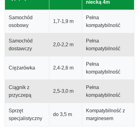
niecką 4m
Samochód
Pełna
1,7-1,9 m
osobowy
kompatybilność
Samochód
Pełna
2,0-2,2 m
dostawczy
kompatybilność
Pełna
Ciężarówka
2,4-2,6 m
kompatybilność
Ciągnik z
Pełna
2,5-3,0 m
przyczepą
kompatybilność
Sprzęt
Kompatybilność z
do 3,5 m
specjalistyczny
marginesem