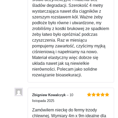
śladów degradacji. Szerokość 4 metry
wystarczająca nawet dla ciągników z
szerszym rozstawem kół. Ważne żeby
podłoże było równe i utwardzone, my
zrobiliśmy z kostki brukowej ze spadkiem
żeby łatwo było opróżniać podczas
czyszczenia. Raz w miesiącu
pompujemy zawartość, czyścimy myjką
ciśnieniową i napełniamy na nowo.
Materiał elastyczny więc dobrze się
układa nawet jak są niewielkie
nierówności. Polecam jako solidne
rozwiązanie bioasekuracji.
Zbigniew Kowalczyk
–
10
Oceniono
5
listopada 2025
na 5
Zamówiłem nieckę do fermy trzody
chlewnej. Wymiary 4m x 9m idealne dla