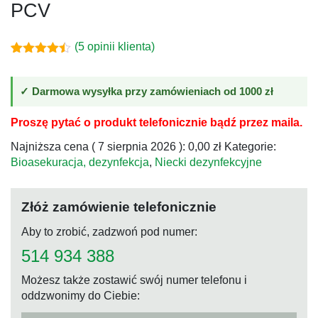
PCV
(
5
opinii klienta)
Oceniony
5
4.40
na 5
na
✓ Darmowa wysyłka przy zamówieniach od 1000 zł
podstawie
ocen
klientów
Proszę pytać o produkt telefonicznie bądź przez maila.
Najniższa cena (
7 sierpnia 2026
):
0,00
zł
Kategorie:
Bioasekuracja, dezynfekcja
,
Niecki dezynfekcyjne
Złóż zamówienie telefonicznie
Aby to zrobić, zadzwoń pod numer:
514 934 388
Możesz także zostawić swój numer telefonu i
oddzwonimy do Ciebie: