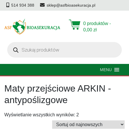
514 934 388
sklep@asfbioasekuracja.pl
0 produktów -
0,00
zł
Wyszukiwarka
produktów
MENU
Maty przejściowe ARKIN -
antypoślizgowe
Posortowane
Wyświetlanie wszystkich wyników: 2
według
najnowszych