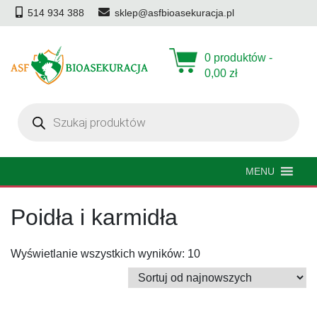
514 934 388
sklep@asfbioasekuracja.pl
0 produktów -
0,00
zł
Wyszukiwarka
produktów
MENU
Poidła i karmidła
Posortowane
Wyświetlanie wszystkich wyników: 10
według
najnowszych