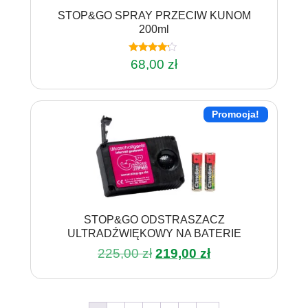
STOP&GO SPRAY PRZECIW KUNOM
200ml
Oceniono
68,00
zł
4.00
na 5
Promocja!
STOP&GO ODSTRASZACZ
ULTRADŹWIĘKOWY NA BATERIE
Pierwotna
Aktualna
225,00
zł
219,00
zł
cena
cena
wynosiła:
wynosi:
225,00 zł.
219,00 zł.