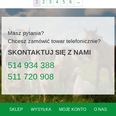
1
2
3
4
5
6
→
Masz pytania?
Chcesz zamówić towar telefonicznie?
SKONTAKTUJ SIĘ Z NAMI
514 934 388
511 720 908
SKLEP
WYSYŁKA
MOJE KONTO
O NAS