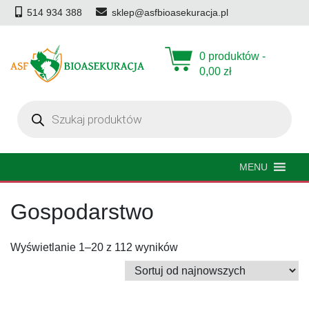
514 934 388
sklep@asfbioasekuracja.pl
0 produktów -
0,00
zł
Wyszukiwarka
produktów
MENU
Gospodarstwo
Posortowane
Wyświetlanie 1–20 z 112 wyników
według
najnowszych