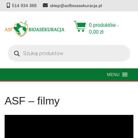
514 934 388
sklep@asfbioasekuracja.pl
0 produktów -
0,00
zł
Wyszukiwarka
produktów
MENU
ASF – filmy