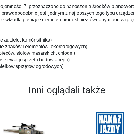
ojemności 7l przeznaczone do nanoszenia środków pianotwórc
i prawdopodobnie jest jednym z najlepszych tego typu urządze
ne wkładki pieniące czyni ten produkt niezrównanym pod wzgl
 aut,felg, komór silnika)
nie znaków i elementów okołodrogowych)
pieców, stołów masarskich, chłodni)
e elewacji,sprzętu budowlanego)
kafelków,sprzętów ogrodowych).
Inni oglądali także