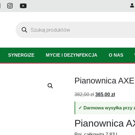
Wyszukiwarka
produktów
SYNERGIZE
MYCIE I DEZYNFEKCJA
O NAS
Pianownica AXE
Pierwotna
Aktualna
382,00
zł
365,00
zł
cena
cena
wynosiła:
wynosi:
✓ Darmowa wysyłka przy z
382,00 zł.
365,00 zł
Pianownica A
Poj. całkowita 7.83 l