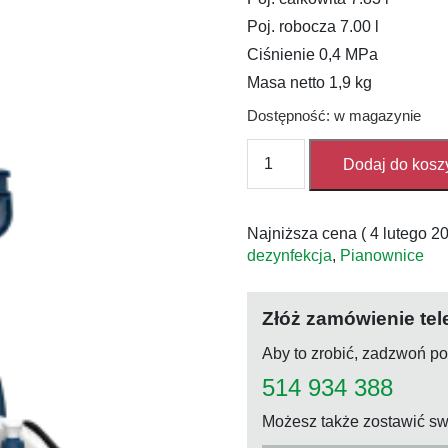
Poj. robocza 7.00 l
Ciśnienie 0,4 MPa
Masa netto 1,9 kg
Dostępność: w magazynie
ilość
Dodaj do kosz
Pianownica
AXEL
7000
Najniższa cena (
4 lutego 2
dezynfekcja
,
Pianownice
Złóż zamówienie tel
Aby to zrobić, zadzwoń p
514 934 388
Możesz także zostawić sw