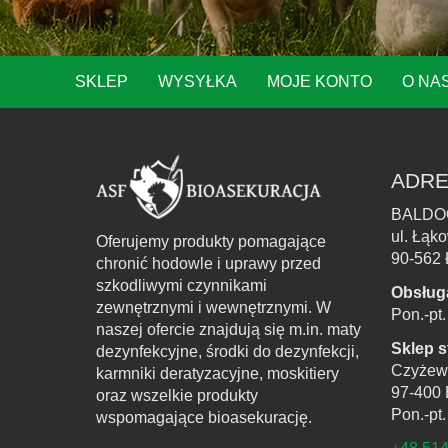
SKLEP
WYSYŁKA
MOJE KONTO
O NA
ADRE
BALDO
ul. Łąk
Oferujemy produkty pomagające
90-562 
chronić hodowle i uprawy przed
szkodliwymi czynnikami
Obsług
zewnętrznymi i wewnętrznymi. W
Pon.-pt
naszej ofercie znajdują się m.in. maty
Sklep s
dezynfekcyjne, środki do dezynfekcji,
Czyżew
karmniki deratyzacyjne, moskitiery
97-400 
oraz wszelkie produkty
Pon.-pt
wspomagające bioasekurację.