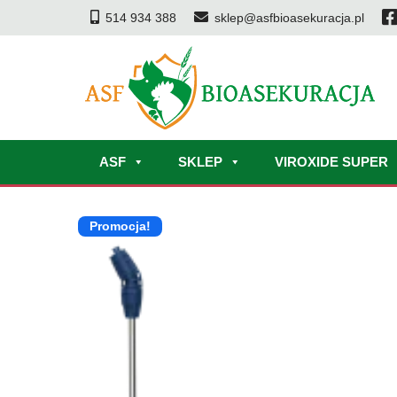
514 934 388
sklep@asfbioasekuracja.pl
ASF
SKLEP
VIROXIDE SUPER
Promocja!