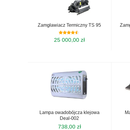
Zamgławiacz Termiczny TS 95
Zamg
Oceniono
25 000,00
zł
4.33
na 5
Lampa owadobójcza klejowa
Ma
Deal-002
738,00
zł