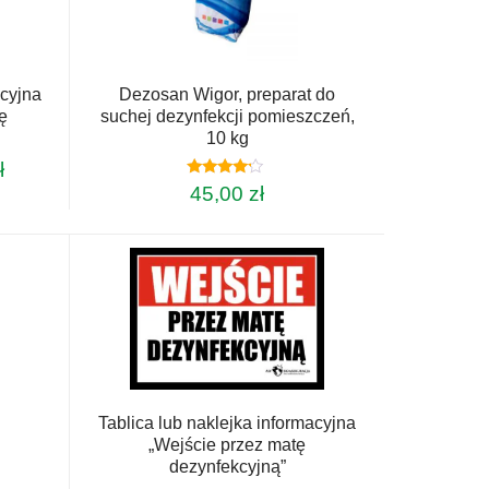
acyjna
Dezosan Wigor, preparat do
ę
suchej dezynfekcji pomieszczeń,
10 kg
Zakres
ł
Oceniono
cen:
45,00
zł
4.00
od
na 5
26,00 zł
do
126,00 zł
Tablica lub naklejka informacyjna
„Wejście przez matę
dezynfekcyjną”