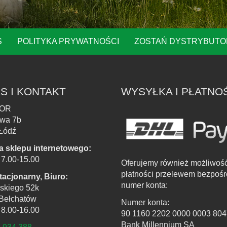
S
POLITYKA PRYWATNOŚCI
ZOSTAŃ DYSTRYBUT
S I KONTAKT
WYSYŁKA I PŁATNO
OR
owa 7b
Łódź
a sklepu internetowego:
. 7.00-15.00
Oferujemy również możliwoś
płatności przelewem bezpośr
tacjonarny, Biuro:
numer konta:
skiego 52k
Bełchatów
Numer konta:
. 8.00-16.00
90 1160 2202 0000 0003 804
Bank Millennium SA