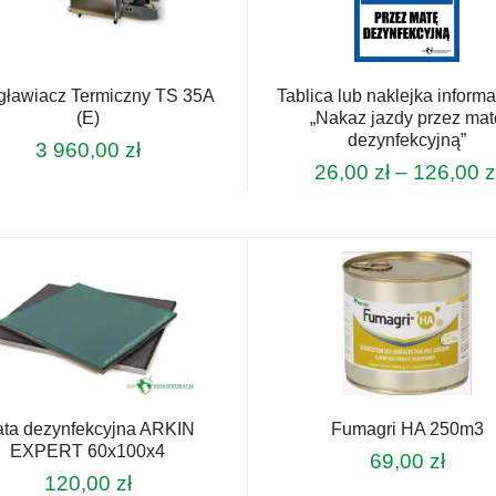
ławiacz Termiczny TS 35A
Tablica lub naklejka inform
(E)
„Nakaz jazdy przez mat
dezynfekcyjną”
3 960,00
zł
26,00
zł
–
126,00
z
Ten
produkt
ma
wiele
wariantów.
Opcje
można
wybrać
na
stronie
ta dezynfekcyjna ARKIN
Fumagri HA 250m3
produktu
EXPERT 60x100x4
69,00
zł
120,00
zł