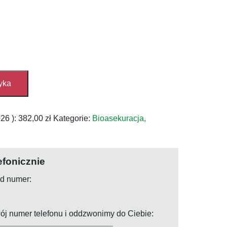
yka
026
):
382,00
zł
Kategorie:
Bioasekuracja,
efonicznie
od numer:
ój numer telefonu i oddzwonimy do Ciebie: