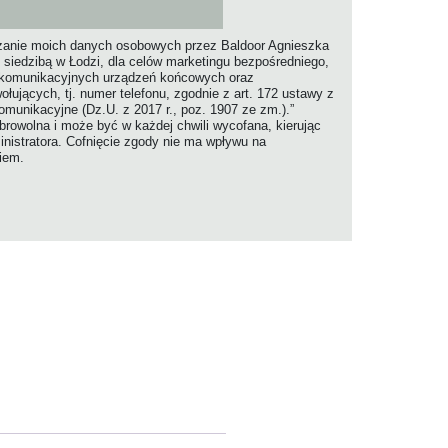
anie moich danych osobowych przez Baldoor Agnieszka
 siedzibą w Łodzi, dla celów marketingu bezpośredniego,
ekomunikacyjnych urządzeń końcowych oraz
jących, tj. numer telefonu, zgodnie z art. 172 ustawy z
komunikacyjne (Dz.U. z 2017 r., poz. 1907 ze zm.).”
rowolna i może być w każdej chwili wycofana, kierując
nistratora. Cofnięcie zgody nie ma wpływu na
niem.