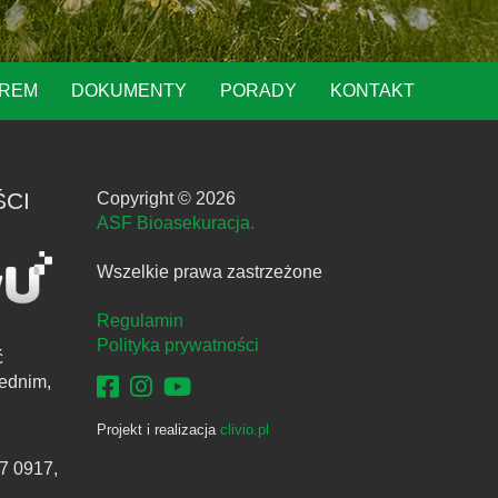
OREM
DOKUMENTY
PORADY
KONTAKT
ŚCI
Copyright © 2026
ASF Bioasekuracja.
Wszelkie prawa zastrzeżone
Regulamin
Polityka prywatności
ć
ednim,
Projekt i realizacja
clivio.pl
7 0917,