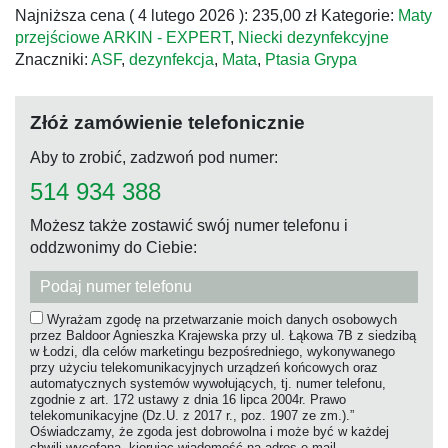
Najniższa cena (
4 lutego 2026
):
235,00
zł
Kategorie:
Maty
EXPERT
przejściowe ARKIN - EXPERT
,
Niecki dezynfekcyjne
140x100x4
Znaczniki:
ASF
,
dezynfekcja
,
Mata
,
Ptasia Grypa
Złóż zamówienie telefonicznie
Aby to zrobić, zadzwoń pod numer:
514 934 388
Możesz także zostawić swój numer telefonu i
oddzwonimy do Ciebie:
Wyrażam zgodę na przetwarzanie moich danych osobowych
przez Baldoor Agnieszka Krajewska przy ul. Łąkowa 7B z siedzibą
w Łodzi, dla celów marketingu bezpośredniego, wykonywanego
przy użyciu telekomunikacyjnych urządzeń końcowych oraz
automatycznych systemów wywołujących, tj. numer telefonu,
zgodnie z art. 172 ustawy z dnia 16 lipca 2004r. Prawo
telekomunikacyjne (Dz.U. z 2017 r., poz. 1907 ze zm.).”
Oświadczamy, że zgoda jest dobrowolna i może być w każdej
chwili wycofana, kierując wiadomość na adres e-mail