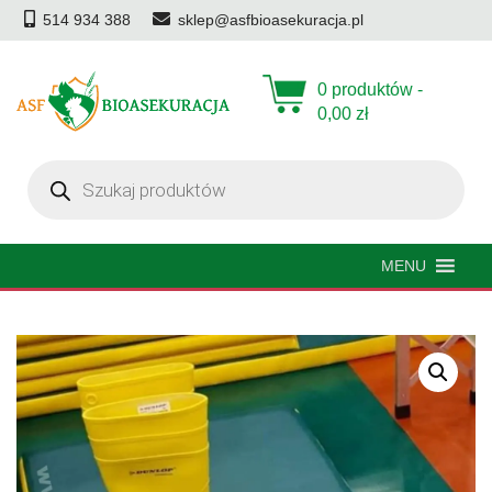
514 934 388
sklep@asfbioasekuracja.pl
0 produktów -
0,00
zł
Wyszukiwarka
produktów
MENU