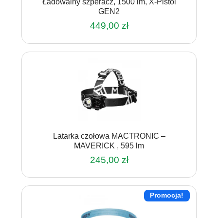
Ładowalny szperacz, 1500 lm, X-Pistol
GEN2
449,00
zł
Latarka czołowa MACTRONIC –
MAVERICK , 595 lm
245,00
zł
Promocja!