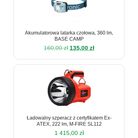
Akumulatorowa latarka czołowa, 360 lm,
BASE CAMP
Pierwotna
Aktualna
160,00
zł
135,00
zł
cena
cena
wynosiła:
wynosi:
160,00 zł.
135,00 zł.
Ładowalny szperacz z certyfikatem Ex-
ATEX, 222 lm, M-FIRE SL112
1 415,00
zł