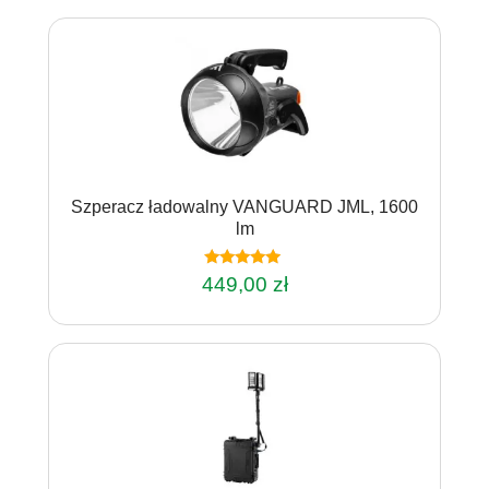
Szperacz ładowalny VANGUARD JML, 1600
lm
Oceniono
449,00
zł
4.75
na 5