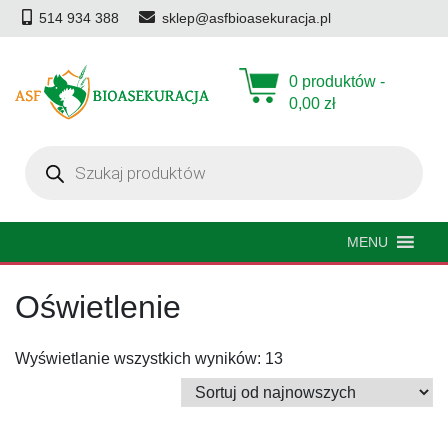
514 934 388
sklep@asfbioasekuracja.pl
0 produktów -
0,00
zł
Wyszukiwarka
produktów
MENU
Oświetlenie
Posortowane
Wyświetlanie wszystkich wyników: 13
według
najnowszych