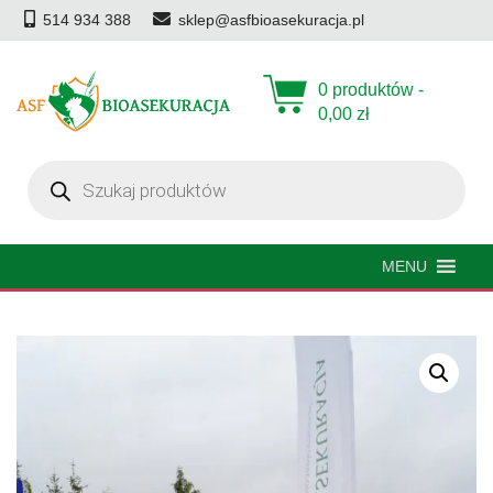
514 934 388
sklep@asfbioasekuracja.pl
0 produktów -
0,00
zł
Wyszukiwarka
produktów
MENU