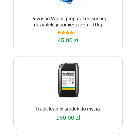
Dezosan Wigor, preparat do suchej
dezynfekcji pomieszczeń, 10 kg
Oceniono
45,00
zł
4.00
na 5
Rapiclean 5l środek do mycia
160,00
zł