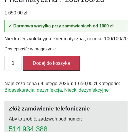
1 650,00
zł
✓ Darmowa wysyłka przy zamówieniach od 1000 zł
Niecka Dezynfekcyjna Pneumatyczna , rozmiar 100/100/20
Dostępność: w magazynie
ilość
Dodaj do koszyka
Niecka
Dezynfekcyjna
Pneumatyczna
Najniższa cena (
4 lutego 2026
):
1 650,00
zł
Kategorie:
,
Bioasekuracja, dezynfekcja
,
Niecki dezynfekcyjne
100/100/20
Złóż zamówienie telefonicznie
Aby to zrobić, zadzwoń pod numer:
514 934 388