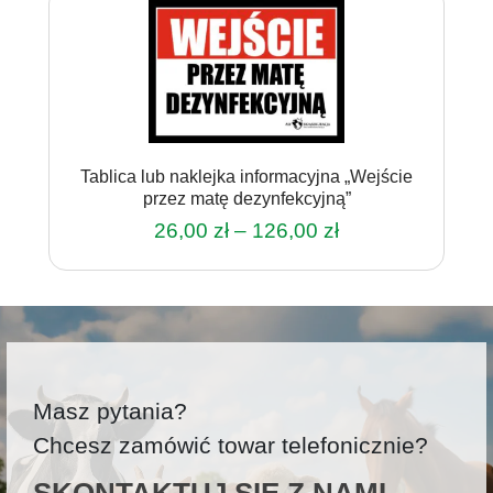
Tablica lub naklejka informacyjna „Wejście
przez matę dezynfekcyjną”
Zakres
26,00
zł
–
126,00
zł
cen:
Ten
od
produkt
26,00 zł
ma
do
wiele
126,00 zł
wariantów.
Opcje
Masz pytania?
można
wybrać
Chcesz zamówić towar telefonicznie?
na
stronie