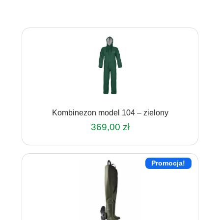
Kombinezon model 104 – zielony
369,00
zł
Ten
produkt
Promocja!
ma
wiele
wariantów.
Opcje
można
wybrać