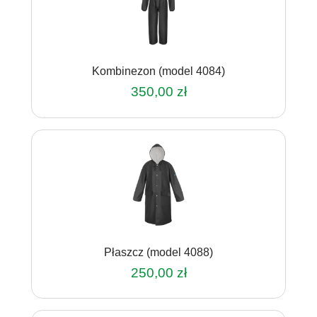
Opcje
można
wybrać
na
Kombinezon (model 4084)
stronie
produktu
350,00
zł
Ten
produkt
ma
wiele
wariantów.
Opcje
można
wybrać
na
Płaszcz (model 4088)
stronie
produktu
250,00
zł
Ten
produkt