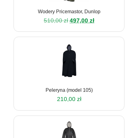
na
Wodery Pricemastor, Dunlop
stronie
produktu
Pierwotna
Aktualna
510,00
zł
497,00
zł
cena
cena
Ten
wynosiła:
wynosi:
produkt
510,00 zł.
497,00 zł.
ma
wiele
wariantów.
Opcje
można
wybrać
na
Peleryna (model 105)
stronie
produktu
210,00
zł
Ten
produkt
ma
wiele
wariantów.