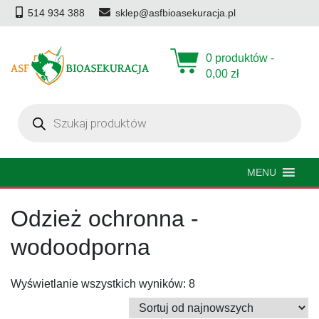
514 934 388
sklep@asfbioasekuracja.pl
0 produktów -
0,00
zł
Wyszukiwarka
produktów
MENU
Odzież ochronna -
wodoodporna
Posortowane
Wyświetlanie wszystkich wyników: 8
według
najnowszych