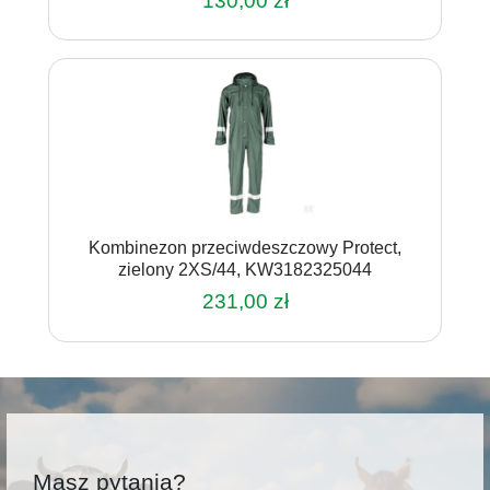
130,00
zł
Kombinezon przeciwdeszczowy Protect,
zielony 2XS/44, KW3182325044
231,00
zł
Masz pytania?