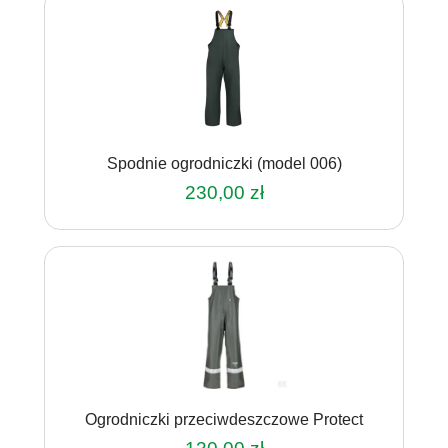
ma
wiele
wariantów.
Opcje
można
wybrać
na
Spodnie ogrodniczki (model 006)
stronie
produktu
230,00
zł
Ten
produkt
ma
wiele
wariantów.
Opcje
można
wybrać
na
Ogrodniczki przeciwdeszczowe Protect
stronie
produktu