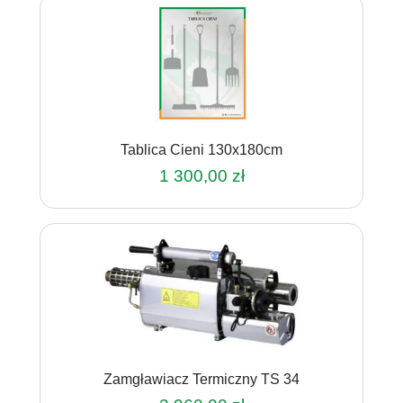
Tablica Cieni 130x180cm
1 300,00
zł
Ten
produkt
ma
wiele
wariantów.
Opcje
można
wybrać
na
Zamgławiacz Termiczny TS 34
stronie
produktu