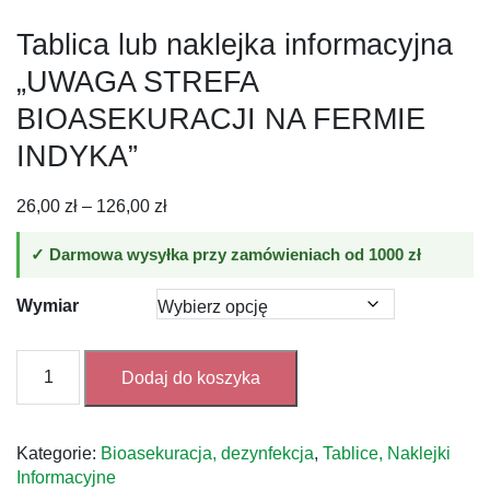
Tablica lub naklejka informacyjna
„UWAGA STREFA
BIOASEKURACJI NA FERMIE
INDYKA”
Zakres
26,00
zł
–
126,00
zł
cen:
od
✓ Darmowa wysyłka przy zamówieniach od 1000 zł
26,00 zł
do
Wymiar
126,00 zł
ilość
Dodaj do koszyka
Tablica
lub
naklejka
Kategorie:
Bioasekuracja, dezynfekcja
,
Tablice, Naklejki
informacyjna
Informacyjne
„UWAGA