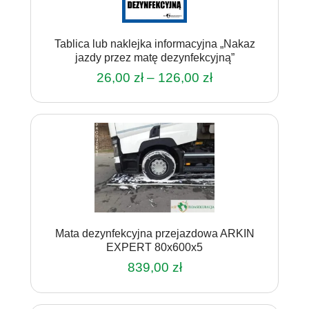
Tablica lub naklejka informacyjna „Nakaz
jazdy przez matę dezynfekcyjną”
Zakres
26,00
zł
–
126,00
zł
cen:
Ten
od
produkt
26,00 zł
ma
do
wiele
126,00 zł
wariantów.
Opcje
można
wybrać
na
Mata dezynfekcyjna przejazdowa ARKIN
stronie
EXPERT 80x600x5
produktu
839,00
zł