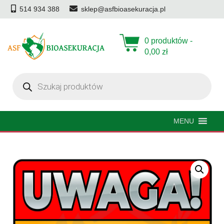
514 934 388
sklep@asfbioasekuracja.pl
0 produktów -
0,00
zł
Wyszukiwarka
produktów
MENU