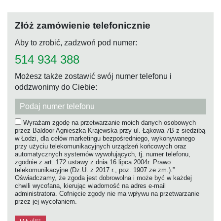
STREFA
BIOASEKURACJI
Złóż zamówienie telefonicznie
NA
FERMIE
Aby to zrobić, zadzwoń pod numer:
INDYKA"
514 934 388
Możesz także zostawić swój numer telefonu i
oddzwonimy do Ciebie:
Wyrażam zgodę na przetwarzanie moich danych osobowych
przez Baldoor Agnieszka Krajewska przy ul. Łąkowa 7B z siedzibą
w Łodzi, dla celów marketingu bezpośredniego, wykonywanego
przy użyciu telekomunikacyjnych urządzeń końcowych oraz
automatycznych systemów wywołujących, tj. numer telefonu,
zgodnie z art. 172 ustawy z dnia 16 lipca 2004r. Prawo
telekomunikacyjne (Dz.U. z 2017 r., poz. 1907 ze zm.).”
Oświadczamy, że zgoda jest dobrowolna i może być w każdej
chwili wycofana, kierując wiadomość na adres e-mail
administratora. Cofnięcie zgody nie ma wpływu na przetwarzanie
przez jej wycofaniem.