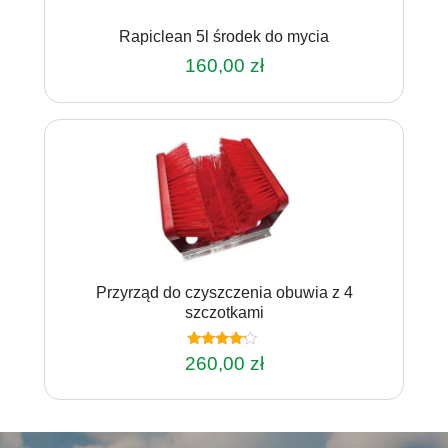
Rapiclean 5l środek do mycia
160,00
zł
Przyrząd do czyszczenia obuwia z 4
szczotkami
Oceniono
260,00
zł
4.00
na 5