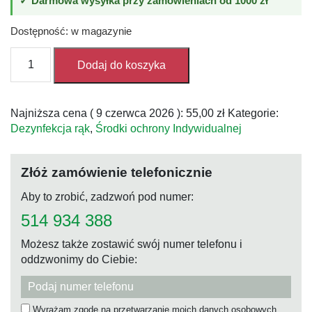
✓ Darmowa wysyłka przy zamówieniach od 1000 zł
Dostępność: w magazynie
ilość
Dodaj do koszyka
Żel
do
dezynfekcji
Najniższa cena (
9 czerwca 2026
):
55,00
zł
Kategorie:
rąk
Dezynfekcja rąk
,
Środki ochrony Indywidualnej
Kersia
1L
Disinfectant
Złóż zamówienie telefonicznie
Gel
Aby to zrobić, zadzwoń pod numer:
514 934 388
Możesz także zostawić swój numer telefonu i
oddzwonimy do Ciebie:
Wyrażam zgodę na przetwarzanie moich danych osobowych