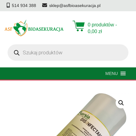
514 934 388
sklep@asfbioasekuracja.pl
0 produktów -
0,00
zł
Wyszukiwarka
produktów
MENU