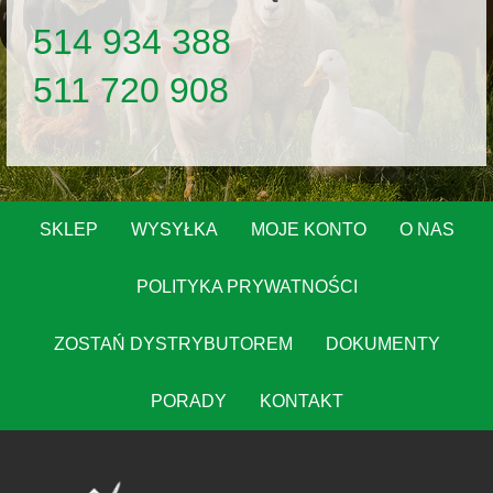
514 934 388
511 720 908
SKLEP
WYSYŁKA
MOJE KONTO
O NAS
POLITYKA PRYWATNOŚCI
ZOSTAŃ DYSTRYBUTOREM
DOKUMENTY
PORADY
KONTAKT