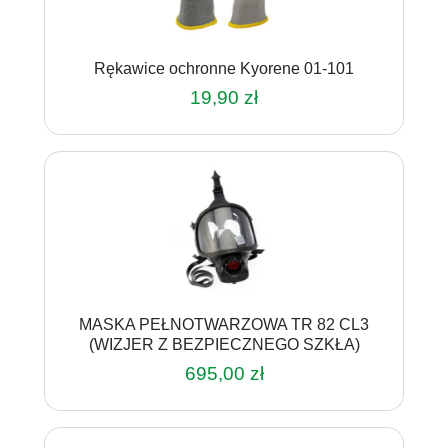
Rękawice ochronne Kyorene 01-101
19,90
zł
Ten
produkt
ma
wiele
wariantów.
Opcje
można
wybrać
na
MASKA PEŁNOTWARZOWA TR 82 CL3
stronie
(WIZJER Z BEZPIECZNEGO SZKŁA)
produktu
695,00
zł