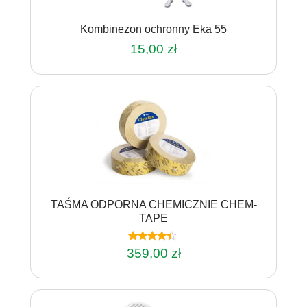
Kombinezon ochronny Eka 55
15,00
zł
Ten
produkt
ma
wiele
wariantów.
Opcje
można
wybrać
na
TAŚMA ODPORNA CHEMICZNIE CHEM-
stronie
TAPE
produktu
Oceniono
359,00
zł
4.20
na 5