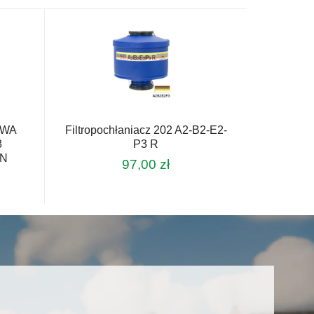
ma
wiele
wariantów.
Opcje
można
wybrać
na
stronie
OWA
Filtropochłaniacz 202 A2-B2-E2-
produktu
8
P3 R
ON
97,00
zł