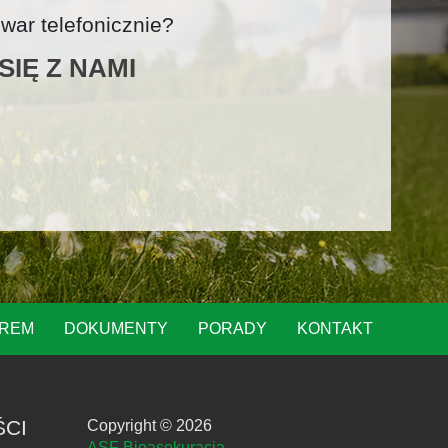
ar telefonicznie?
IĘ Z NAMI
OREM
DOKUMENTY
PORADY
KONTAKT
ŚCI
Copyright © 2026
ASF Bioasekuracja.