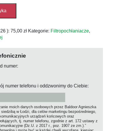
yka
026
):
75,00
zł
Kategorie:
Filtropochłaniacze
,
ej
efonicznie
od numer:
ój numer telefonu i oddzwonimy do Ciebie:
anie moich danych osobowych przez Baldoor Agnieszka
 siedzibą w Łodzi, dla celów marketingu bezpośredniego,
ekomunikacyjnych urządzeń końcowych oraz
jących, tj. numer telefonu, zgodnie z art. 172 ustawy z
komunikacyjne (Dz.U. z 2017 r., poz. 1907 ze zm.).”
rowolna i może być w każdej chwili wycofana, kierując