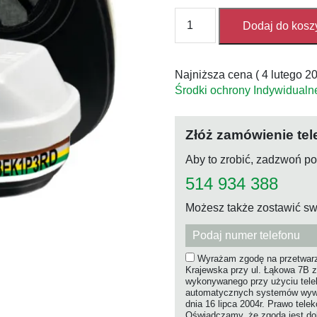
ilość
Dodaj do kosz
Filtropochłaniacz
Oxyline
X70926
Najniższa cena (
4 lutego 2
ABEK1
Środki ochrony Indywidualn
P3
R
D,
Złóż zamówienie tel
bagnet
(pak.
Aby to zrobić, zadzwoń p
1
514 934 388
para)
Możesz także zostawić sw
Wyrażam zgodę na przetwarz
Krajewska przy ul. Łąkowa 7B z
wykonywanego przy użyciu tel
automatycznych systemów wywołu
dnia 16 lipca 2004r. Prawo tele
Oświadczamy, że zgoda jest dob