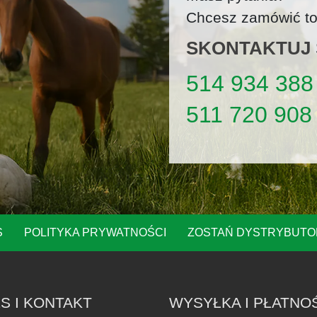
na
Chcesz zamówić tow
stronie
produktu
SKONTAKTUJ S
514 934 388
511 720 908
S
POLITYKA PRYWATNOŚCI
ZOSTAŃ DYSTRYBUT
S I KONTAKT
WYSYŁKA I PŁATNO