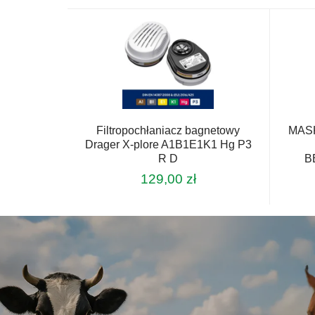
Filtropochłaniacz bagnetowy
MAS
Drager X-plore A1B1E1K1 Hg P3
R D
B
129,00
zł