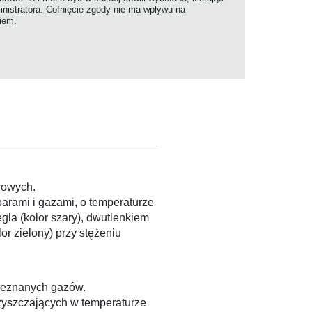
nistratora. Cofnięcie zgody nie ma wpływu na
niem.
rowych.
rami i gazami, o temperaturze
gla (kolor szary), dwutlenkiem
or zielony) przy stężeniu
nieznanych gazów.
zyszczających w temperaturze