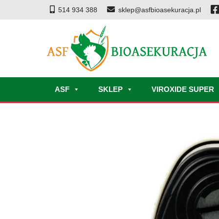
514 934 388
sklep@asfbioasekuracja.pl
ASF
SKLEP
VIROXIDE SUPER