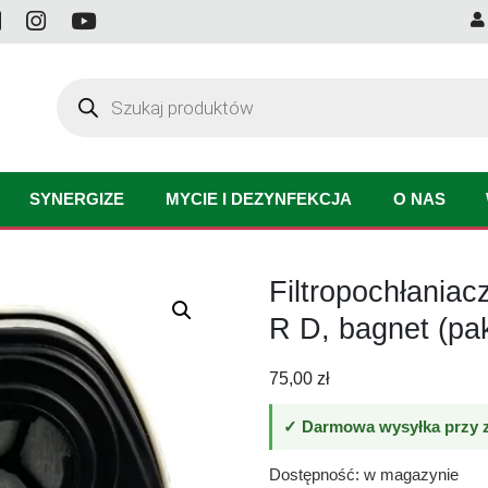
Wyszukiwarka
produktów
SYNERGIZE
MYCIE I DEZYNFEKCJA
O NAS
Filtropochłania
R D, bagnet (pak
75,00
zł
✓ Darmowa wysyłka przy z
Dostępność: w magazynie