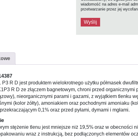
wiadomość na adres e-mail admi
przetwarzanie przez jej wycofa
kowe
14387
 P3 R D jest produktem wielokrotnego użytku półmasek dwufilt
1P3 R D ze złączem bagnetowym, chroni przed organicznymi pa
zowy), nieorganicznymi parami i gazami, z wyjątkiem tlenku wę
śnymi (kolor żółty), amoniakiem oraz pochodnymi amoniaku (kol
przekraczającym 0,1% oraz przed pyłami, dymami i mgłami.
ie
rym stężenie tlenu jest mniejsze niż 19,5% oraz w obecności 
akowaniu wraz z instrukcją, bez podłączonych elementów oc