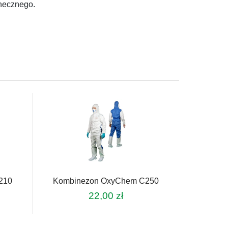
onecznego.
210
Kombinezon OxyChem C250
22,00
zł
Ten
produkt