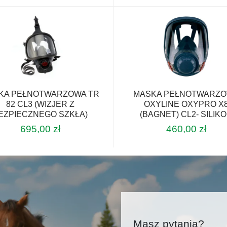
ma
wiele
wariantów.
Opcje
można
wybrać
na
stronie
KA PEŁNOTWARZOWA TR
MASKA PEŁNOTWARZ
produktu
82 CL3 (WIZJER Z
OXYLINE OXYPRO X
EZPIECZNEGO SZKŁA)
(BAGNET) CL2- SILIK
695,00
zł
460,00
zł
Ten
produkt
ma
wiele
wariantów.
Opcje
można
Masz pytania?
wybrać