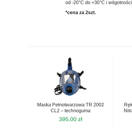
od -20°C do +30°C i wilgotnoś
*cena za 2szt.
Maska Pełnotwarzowa TR 2002
Ręk
CL2 – technoguma
Nit
395,00
zł