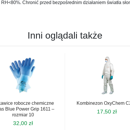
ci RH<80%. Chronić przed bezpośrednim działaniem światła sł
Inni oglądali także
awice robocze chemiczne
Kombinezon OxyChem C
ras Blue Power Grip 1611 –
17,50
zł
rozmiar 10
Ten
32,00
zł
produkt