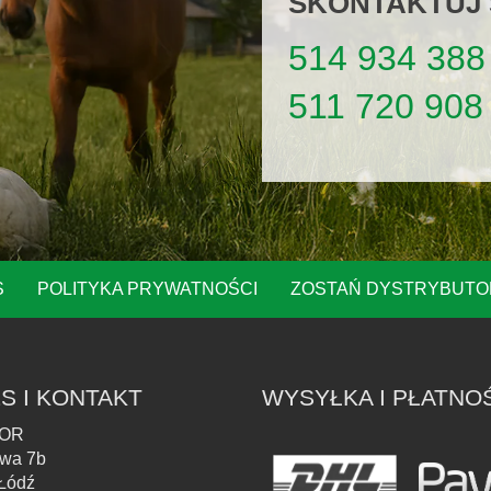
SKONTAKTUJ S
514 934 388
511 720 908
S
POLITYKA PRYWATNOŚCI
ZOSTAŃ DYSTRYBUT
S I KONTAKT
WYSYŁKA I PŁATNO
OR
owa 7b
Łódź