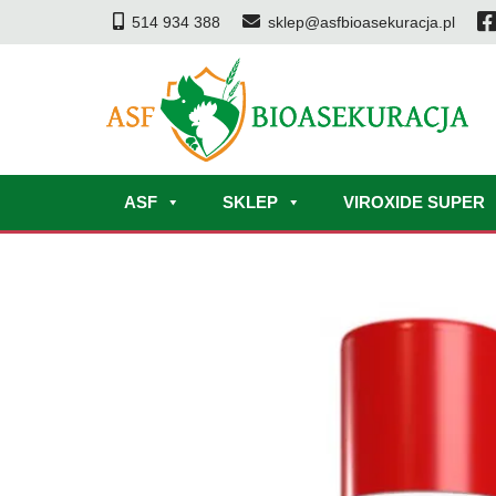
514 934 388
sklep@asfbioasekuracja.pl
ASF
SKLEP
VIROXIDE SUPER