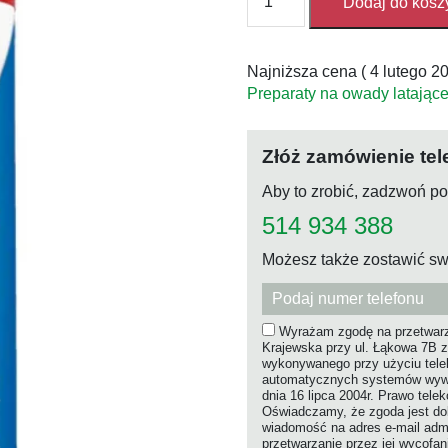
Dodaj do kosz
Duracid
Spray
na
Najniższa cena (
4 lutego 2
osy
Preparaty na owady latające
i
szerszenie
750ml
Złóż zamówienie tel
Aby to zrobić, zadzwoń p
514 934 388
Możesz także zostawić sw
Wyrażam zgodę na przetwarz
Krajewska przy ul. Łąkowa 7B z
wykonywanego przy użyciu tel
automatycznych systemów wywołu
dnia 16 lipca 2004r. Prawo tele
Oświadczamy, że zgoda jest dob
wiadomość na adres e-mail admi
przetwarzanie przez jej wycofa