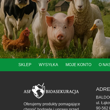
SKLEP
WYSYŁKA
MOJE KONTO
O NA
ADRE
BALDO
ul. Łąk
Oferujemy produkty pomagające
90-562 
chronić hodowle i uprawy przed