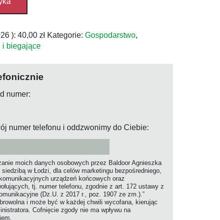
yka
026
):
40,00
zł
Kategorie:
Gospodarstwo
,
 i biegające
efonicznie
od numer:
ój numer telefonu i oddzwonimy do Ciebie:
anie moich danych osobowych przez Baldoor Agnieszka
 siedzibą w Łodzi, dla celów marketingu bezpośredniego,
ekomunikacyjnych urządzeń końcowych oraz
jących, tj. numer telefonu, zgodnie z art. 172 ustawy z
komunikacyjne (Dz.U. z 2017 r., poz. 1907 ze zm.).”
rowolna i może być w każdej chwili wycofana, kierując
nistratora. Cofnięcie zgody nie ma wpływu na
niem.