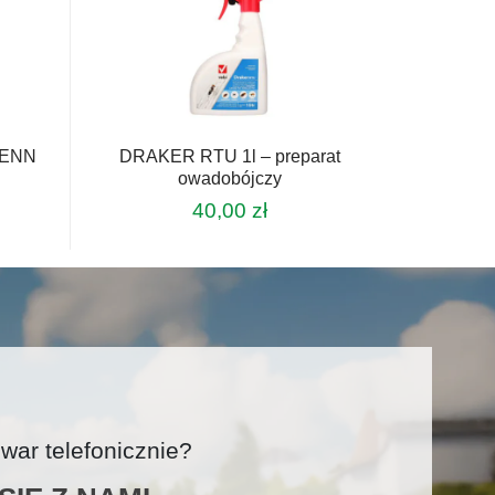
DENN
DRAKER RTU 1l – preparat
owadobójczy
40,00
zł
ar telefonicznie?