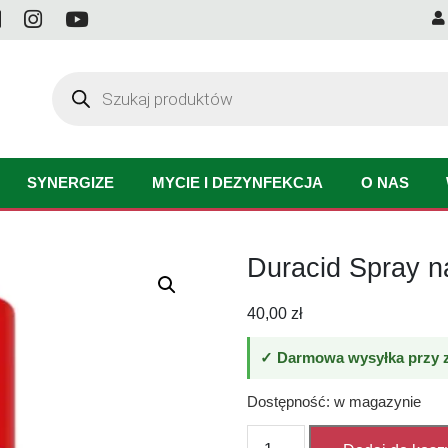
Wyszukiwarka
produktów
SYNERGIZE
MYCIE I DEZYNFEKCJA
O NAS
Duracid Spray n
40,00
zł
✓ Darmowa wysyłka przy z
Dostępność: w magazynie
ilość