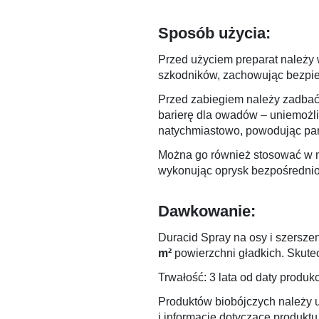
Sposób użycia:
Przed użyciem preparat należy 
szkodników, zachowując bezpiec
Przed zabiegiem należy zadbać o
barierę dla owadów – uniemożli
natychmiastowo, powodując para
Można go również stosować w m
wykonując oprysk bezpośrednio
Dawkowanie:
Duracid Spray na osy i szerszen
m²
powierzchni gładkich. Skute
Trwałość: 3 lata od daty produkc
Produktów biobójczych należy 
i informacje dotyczące produktu