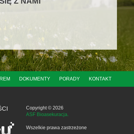
IĘ Z NAMI
OREM
DOKUMENTY
PORADY
KONTAKT
ŚCI
Copyright © 2026
ASF Bioasekuracja.
Wszelkie prawa zastrzeżone