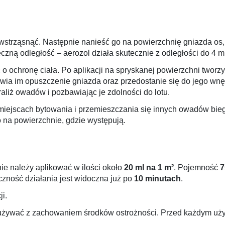
wstrząsnąć. Następnie nanieść go na powierzchnię gniazda os, 
zną odległość – aerozol działa skutecznie z odległości do 4 m
 ochronę ciała. Po aplikacji na spryskanej powierzchni tworzy 
wia im opuszczenie gniazda oraz przedostanie się do jego wnęt
liż owadów i pozbawiając je zdolności do lotu.
iejscach bytowania i przemieszczania się innych owadów biega
 na powierzchnie, gdzie występują.
ie należy aplikować w ilości około
20 ml na 1 m²
. Pojemność
7
czność działania jest widoczna już po
10 minutach
.
ji.
używać z zachowaniem środków ostrożności. Przed każdym użyc
.