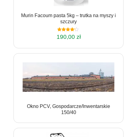
Murin Facoum pasta 5kg – trutka na myszy i
szczury
Oceniono
190,00
zł
4.00
na 5
Okno PCV, Gospodarcze/Inwentarskie
150/40