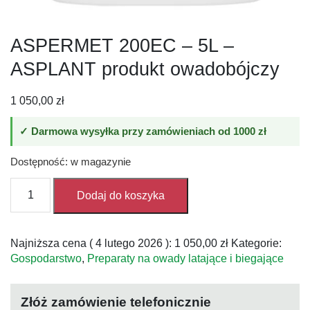
ASPERMET 200EC – 5L –
ASPLANT produkt owadobójczy
1 050,00
zł
✓ Darmowa wysyłka przy zamówieniach od 1000 zł
Dostępność: w magazynie
ilość
Dodaj do koszyka
ASPERMET
200EC
-
Najniższa cena (
4 lutego 2026
):
1 050,00
zł
Kategorie:
5L
Gospodarstwo
,
Preparaty na owady latające i biegające
-
ASPLANT
produkt
Złóż zamówienie telefonicznie
owadobójczy