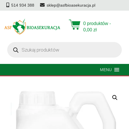
514 934 388
sklep@asfbioasekuracja.pl
0 produktów -
0,00
zł
Wyszukiwarka
produktów
MENU