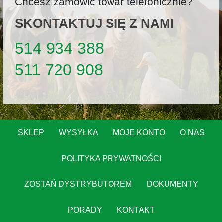
Chcesz zamówić towar telefonicznie?
SKONTAKTUJ SIĘ Z NAMI
514 934 388
511 720 908
SKLEP
WYSYŁKA
MOJE KONTO
O NAS
POLITYKA PRYWATNOŚCI
ZOSTAŃ DYSTRYBUTOREM
DOKUMENTY
PORADY
KONTAKT