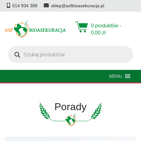
514 934 388
sklep@asfbioasekuracja.pl
0 produktów -
0,00
zł
Wyszukiwarka
produktów
MENU
Porady