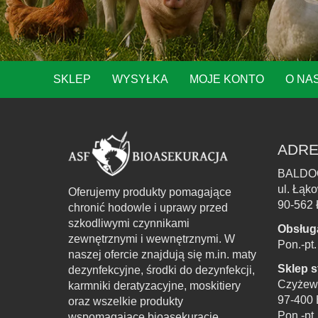
SKLEP
WYSYŁKA
MOJE KONTO
O NA
ADRE
BALDO
ul. Łąk
Oferujemy produkty pomagające
90-562 
chronić hodowle i uprawy przed
szkodliwymi czynnikami
Obsług
zewnętrznymi i wewnętrznymi. W
Pon.-pt
naszej ofercie znajdują się m.in. maty
Sklep s
dezynfekcyjne, środki do dezynfekcji,
Czyżew
karmniki deratyzacyjne, moskitiery
97-400 
oraz wszelkie produkty
Pon.-pt
wspomagające bioasekurację.