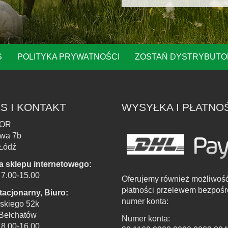
S
POLITYKA PRYWATNOŚCI
ZOSTAŃ DYSTRYBUT
S I KONTAKT
WYSYŁKA I PŁATNO
OR
owa 7b
Łódź
a sklepu internetowego:
. 7.00-15.00
Oferujemy również możliwoś
płatności przelewem bezpośr
tacjonarny, Biuro:
numer konta:
skiego 52k
Bełchatów
Numer konta:
. 8.00-16.00