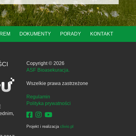
OREM
DOKUMENTY
PORADY
KONTAKT
ŚCI
Copyright © 2026
ASF Bioasekuracja.
Wszelkie prawa zastrzeżone
Regulamin
Polityka prywatności
ć
ednim,
Projekt i realizacja
clivio.pl