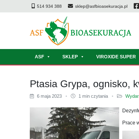
514 934 388
sklep@asfbioasekuracja.pl
ASF
SKLEP
VIROXIDE SUPER
Ptasia Grypa, ognisko, 
6 maja 2023
•
1 min czytania
•
Wydar
Dezynfe
Prace 