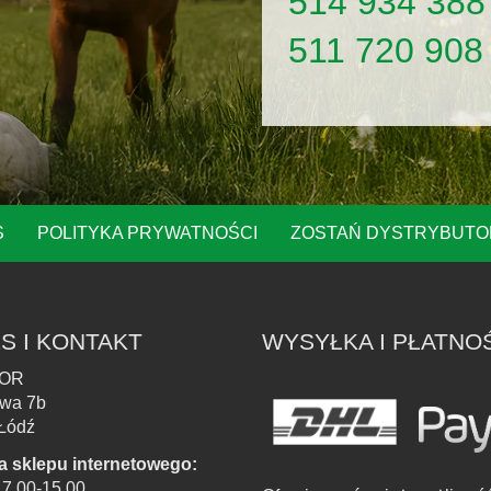
514 934 388
511 720 908
S
POLITYKA PRYWATNOŚCI
ZOSTAŃ DYSTRYBUT
S I KONTAKT
WYSYŁKA I PŁATNO
OR
owa 7b
Łódź
a sklepu internetowego:
. 7.00-15.00