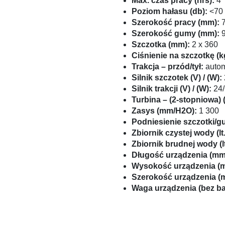
Max. czas pracy (hrs):
4
Poziom hałasu (db):
<70
Szerokość pracy (mm):
7
Szerokość gumy (mm):
9
Szczotka (mm):
2 x 360
Ciśnienie na szczotkę (k
Trakcja – przód/tył:
autom
Silnik szczotek (V) / (W):
Silnik trakcji (V) / (W):
24/
Turbina – (2-stopniowa) (
Zasys (mm/H2O):
1 300
Podniesienie szczotki/g
Zbiornik czystej wody (lt.
Zbiornik brudnej wody (lt
Długość urządzenia (mm
Wysokość urządzenia (
Szerokość urządzenia (
Waga urządzenia (bez bate