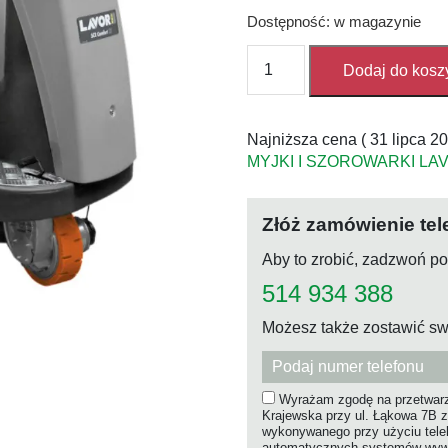
Dostępność: w magazynie
ilość
Dodaj do kosz
SZOROWARKA
AUTOMAT
MYJĄCY
Najniższa cena (
31 lipca 2
COMFORT
MYJKI I SZOROWARKI LA
XS-
R1
75
Złóż zamówienie tel
ESSENTIAL
Aby to zrobić, zadzwoń p
514 934 388
Możesz także zostawić sw
Wyrażam zgodę na przetwarz
Krajewska przy ul. Łąkowa 7B z
wykonywanego przy użyciu tel
automatycznych systemów wywołu