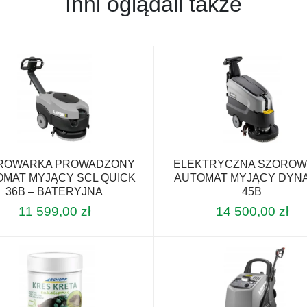
Inni oglądali także
ROWARKA PROWADZONY
ELEKTRYCZNA SZORO
OMAT MYJĄCY SCL QUICK
AUTOMAT MYJĄCY DYN
36B – BATERYJNA
45B
11 599,00
zł
14 500,00
zł