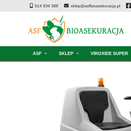
514 934 388
sklep@asfbioasekuracja.pl
ASF
SKLEP
VIROXIDE SUPER