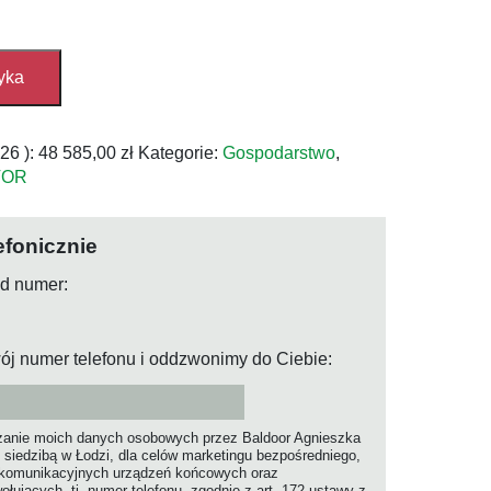
yka
026
):
48 585,00
zł
Kategorie:
Gospodarstwo
,
VOR
efonicznie
od numer:
ój numer telefonu i oddzwonimy do Ciebie:
anie moich danych osobowych przez Baldoor Agnieszka
 siedzibą w Łodzi, dla celów marketingu bezpośredniego,
ekomunikacyjnych urządzeń końcowych oraz
jących, tj. numer telefonu, zgodnie z art. 172 ustawy z