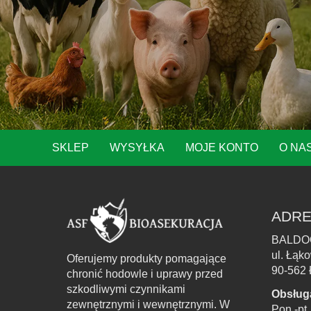
SKLEP
WYSYŁKA
MOJE KONTO
O NA
ADRE
BALDO
ul. Łąk
Oferujemy produkty pomagające
90-562 
chronić hodowle i uprawy przed
szkodliwymi czynnikami
Obsług
zewnętrznymi i wewnętrznymi. W
Pon.-pt