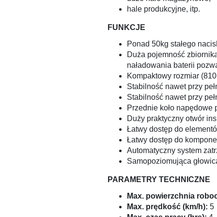
hale produkcyjne, itp.
FUNKCJE
Ponad 50kg stałego nacis
Duża pojemność zbiornika
naładowania baterii pozw
Kompaktowy rozmiar (81
Stabilność nawet przy pe
Stabilność nawet przy pe
Przednie koło napędowe 
Duży praktyczny otwór ins
Łatwy dostęp do elementó
Łatwy dostęp do kompon
Automatyczny system zatr
Samopoziomująca głowica
PARAMETRY TECHNICZNE
Max. powierzchnia roboc
Max. prędkość (km/h):
5