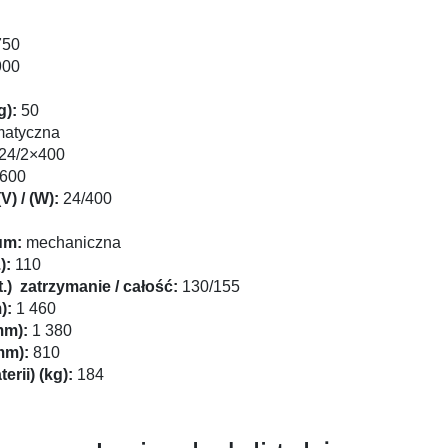
50
00
g):
50
atyczna
24/2×400
600
V) / (W):
24/400
um:
mechaniczna
):
110
.) zatrzymanie / całość:
130/155
):
1 460
mm):
1 380
mm):
810
rii) (kg):
184