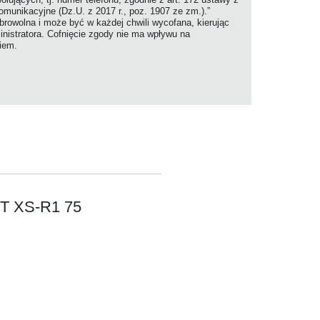
komunikacyjne (Dz.U. z 2017 r., poz. 1907 ze zm.).”
rowolna i może być w każdej chwili wycofana, kierując
nistratora. Cofnięcie zgody nie ma wpływu na
niem.
 XS-R1 75