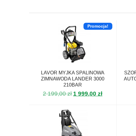
Promocja!
LAVOR MYJKA SPALINOWA
SZO
ZIMNAWODA LANDER 3000
AUT
210BAR
Pierwotna
Aktualna
2 199,00
zł
1 999,00
zł
cena
cena
wynosiła:
wynosi:
2
1
199,00 zł.
999,00 zł.