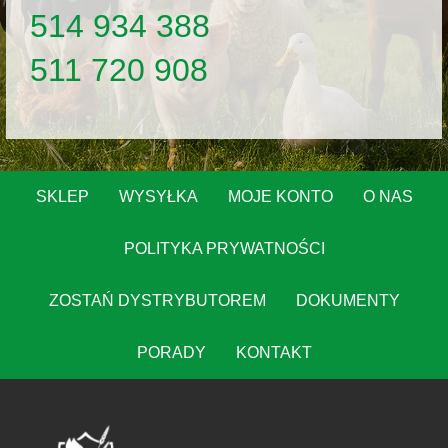
514 934 388
511 720 908
SKLEP
WYSYŁKA
MOJE KONTO
O NAS
POLITYKA PRYWATNOŚCI
ZOSTAŃ DYSTRYBUTOREM
DOKUMENTY
PORADY
KONTAKT