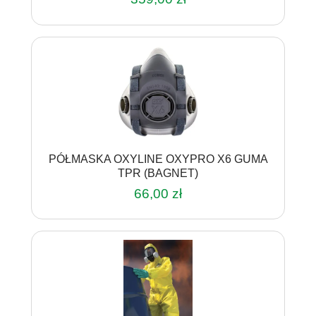
4.20
na 5
PÓŁMASKA OXYLINE OXYPRO X6 GUMA
TPR (BAGNET)
66,00
zł
Ten
produkt
ma
wiele
wariantów.
Opcje
można