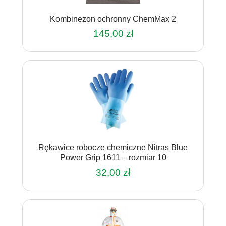
Kombinezon ochronny ChemMax 2
145,00
zł
Ten
produkt
ma
wiele
wariantów.
Opcje
można
wybrać
na
Rękawice robocze chemiczne Nitras Blue
stronie
Power Grip 1611 – rozmiar 10
produktu
32,00
zł