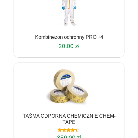
Kombinezon ochronny PRO +4
20,00
zł
Ten
produkt
ma
wiele
wariantów.
Opcje
można
wybrać
na
TAŚMA ODPORNA CHEMICZNIE CHEM-
stronie
TAPE
produktu
Oceniono
359,00
zł