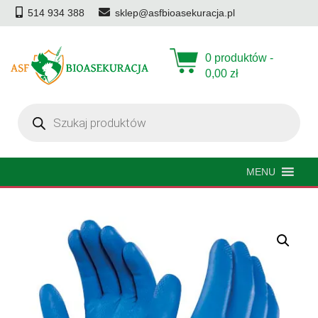
514 934 388
sklep@asfbioasekuracja.pl
0 produktów -
0,00
zł
Wyszukiwarka
produktów
MENU