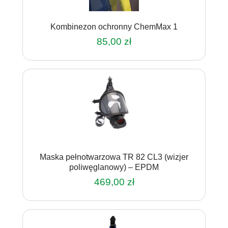
wybrać
na
Kombinezon ochronny ChemMax 1
stronie
produktu
85,00
zł
Ten
produkt
ma
wiele
wariantów.
Opcje
można
wybrać
na
Maska pełnotwarzowa TR 82 CL3 (wizjer
stronie
poliwęglanowy) – EPDM
produktu
469,00
zł