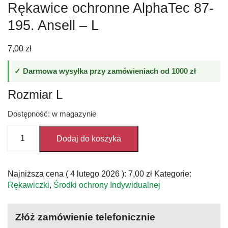
Rękawice ochronne AlphaTec 87-
195. Ansell – L
7,00
zł
✓ Darmowa wysyłka przy zamówieniach od 1000 zł
Rozmiar L
Dostępność: w magazynie
ilość
Dodaj do koszyka
Rękawice
ochronne
AlphaTec
Najniższa cena (
4 lutego 2026
):
7,00
zł
Kategorie:
87-
Rękawiczki
,
Środki ochrony Indywidualnej
195.
Ansell
-
Złóż zamówienie telefonicznie
L