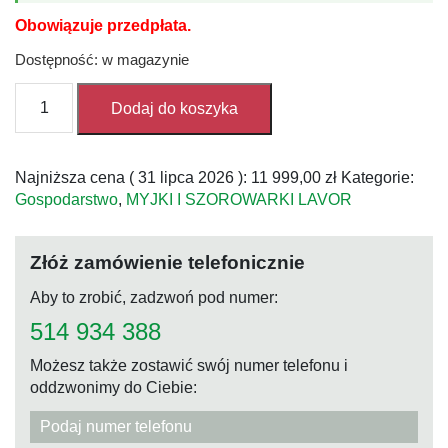
Obowiązuje przedpłata.
Dostępność: w magazynie
ilość
Dodaj do koszyka
Myjka
ciśnieniowa
Lavor
Najniższa cena (
31 lipca 2026
):
11 999,00
zł
Kategorie:
Thermic
Gospodarstwo
,
MYJKI I SZOROWARKI LAVOR
2W
PRO
13L
Złóż zamówienie telefonicznie
Aby to zrobić, zadzwoń pod numer:
514 934 388
Możesz także zostawić swój numer telefonu i
oddzwonimy do Ciebie: