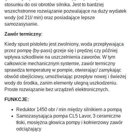
stosunku do osi obrotów silnika. Jest to bardziej
wszechstronne rozwiązanie pozwalające na duży wydatek
wody (od 21l/ min) oraz posiadające lepsze
samozasysanie.
Zawór termiczny
:
Kiedy spust pistoletu jest zwolniony, woda przepływająca
przez pompę (by-pass) grzeje się i prędzej czy później
wpływa szkodliwie na uszczelnienia zaworów. W tym
całkowicie mechanicznym systemie, zawór termiczny
sprawdza temperaturę w pompie, otwierając/ zamykając
obwód obejściowy, umożliwiając przepływ nowej i świeżej
wody do środka, zanim elementy ulegną uszkodzeniu.
Proste rozwiązanie bez urządzeń elektronicznych.
FUNKCJE:
Reduktor 1450 obr / min między silnikiem a pompą
Samozasysająca pompa CL5 Lavor, 3 ceramiczne
tłoki, mosiężna głowica pompy i kołnierzowy zawór
odciążający