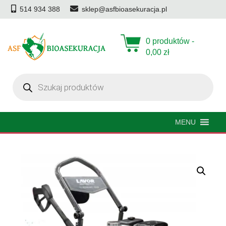
514 934 388
sklep@asfbioasekuracja.pl
0 produktów -
0,00
zł
Wyszukiwarka
produktów
MENU