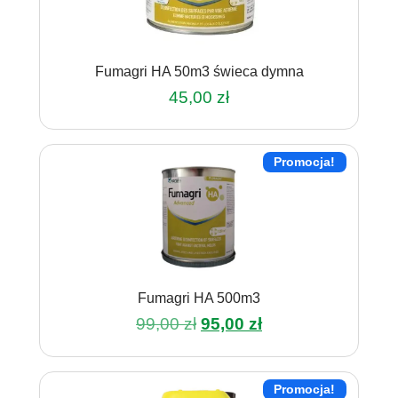
Fumagri HA 50m3 świeca dymna
45,00
zł
Promocja!
Fumagri HA 500m3
Pierwotna
Aktualna
99,00
zł
95,00
zł
cena
cena
wynosiła:
wynosi:
99,00 zł.
95,00 zł.
Promocja!