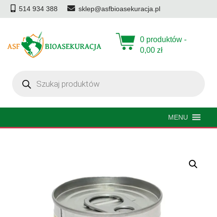
514 934 388
sklep@asfbioasekuracja.pl
0 produktów -
0,00
zł
Wyszukiwarka
produktów
MENU