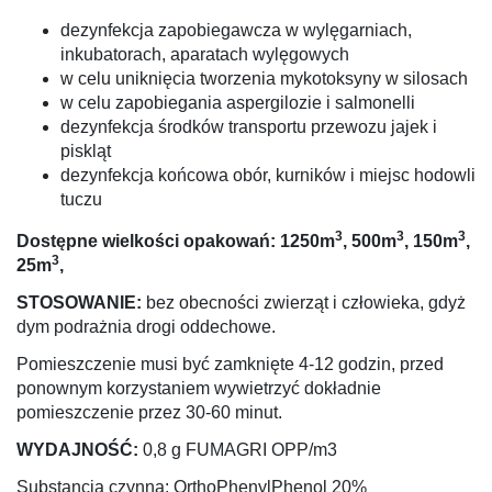
dezynfekcja zapobiegawcza w wylęgarniach,
inkubatorach, aparatach wylęgowych
w celu uniknięcia tworzenia mykotoksyny w silosach
w celu zapobiegania aspergilozie i salmonelli
dezynfekcja środków transportu przewozu jajek i
piskląt
dezynfekcja końcowa obór, kurników i miejsc hodowli
tuczu
3
3
3
Dostępne wielkości opakowań: 1250m
, 500m
, 150m
,
3
25m
,
STOSOWANIE:
bez obecności zwierząt i człowieka, gdyż
dym podrażnia drogi oddechowe.
Pomieszczenie musi być zamknięte 4-12 godzin, przed
ponownym korzystaniem wywietrzyć dokładnie
pomieszczenie przez 30-60 minut.
WYDAJNOŚĆ:
0,8 g FUMAGRI OPP/m3
Substancja czynna: OrthoPhenylPhenol 20%