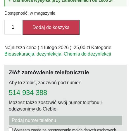
✓ Darmowa wysyłka przy zamówieniach od 1000 zł
Dostępność: w magazynie
ilość
Dodaj do koszyka
FUMAGRI
OPP
25m3
Najniższa cena (
4 lutego 2026
):
25,00
zł
Kategorie:
świeca
Bioasekuracja, dezynfekcja
,
Chemia do dezynfekcji
dymna
Złóż zamówienie telefonicznie
Aby to zrobić, zadzwoń pod numer:
514 934 388
Możesz także zostawić swój numer telefonu i
oddzwonimy do Ciebie:
Wyrażam zgodę na przetwarzanie moich danych osobowych