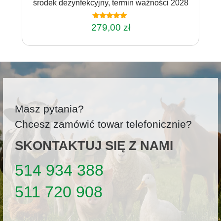
środek dezynfekcyjny, termin ważności 2028
Oceniono
279,00
zł
4.86
na 5
Masz pytania?
Chcesz zamówić towar telefonicznie?
SKONTAKTUJ SIĘ Z NAMI
514 934 388
511 720 908