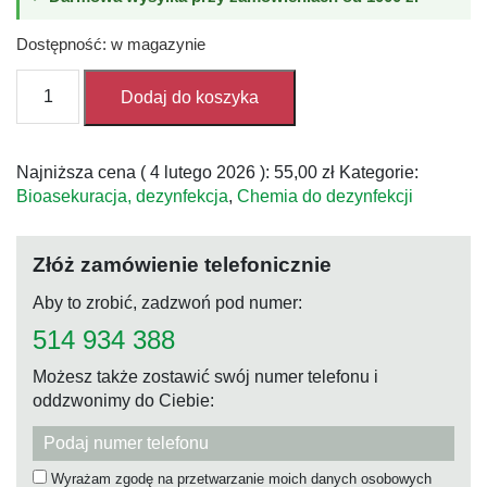
Dostępność: w magazynie
ilość
Dodaj do koszyka
Fumagri
HA
100m3
Najniższa cena (
4 lutego 2026
):
55,00
zł
Kategorie:
świeca
Bioasekuracja, dezynfekcja
,
Chemia do dezynfekcji
dymna
Złóż zamówienie telefonicznie
Aby to zrobić, zadzwoń pod numer:
514 934 388
Możesz także zostawić swój numer telefonu i
oddzwonimy do Ciebie:
Wyrażam zgodę na przetwarzanie moich danych osobowych