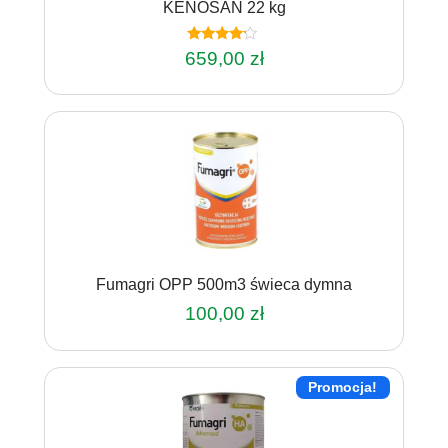
KENOSAN 22 kg
Oceniono
659,00
zł
4.00
na 5
Fumagri OPP 500m3 świeca dymna
100,00
zł
Promocja!