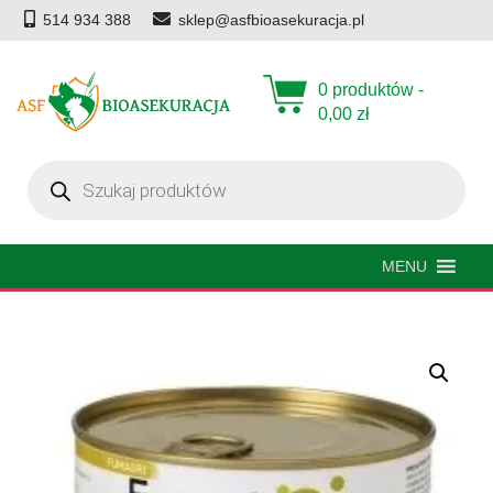
514 934 388
sklep@asfbioasekuracja.pl
0 produktów -
0,00
zł
Wyszukiwarka
produktów
MENU