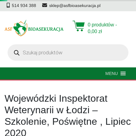
514 934 388
sklep@asfbioasekuracja.pl
0 produktów -
0,00
zł
Wyszukiwarka
produktów
MENU
Wojewódzki Inspektorat
Weterynarii w Łodzi –
Szkolenie, Poświętne , Lipiec
2020