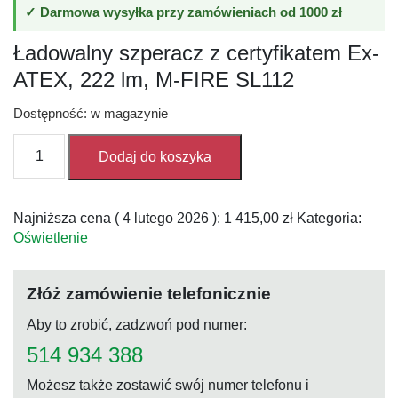
✓ Darmowa wysyłka przy zamówieniach od 1000 zł
Ładowalny szperacz z certyfikatem Ex-
ATEX, 222 lm, M-FIRE SL112
Dostępność: w magazynie
ilość
Dodaj do koszyka
Ładowalny
szperacz
z
Najniższa cena (
4 lutego 2026
):
1 415,00
zł
Kategoria:
certyfikatem
Oświetlenie
Ex-
ATEX,
222
Złóż zamówienie telefonicznie
lm,
M-
Aby to zrobić, zadzwoń pod numer:
FIRE
514 934 388
SL112
Możesz także zostawić swój numer telefonu i