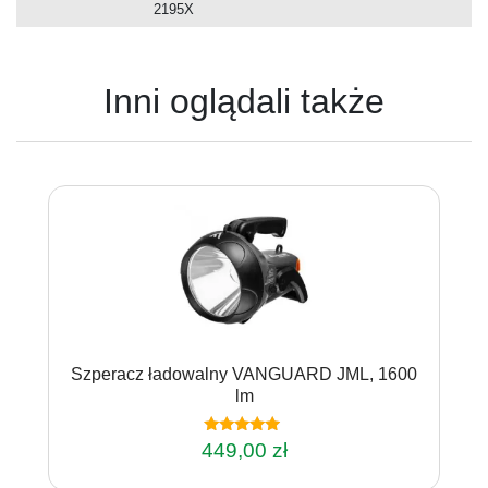
2195X
Inni oglądali także
Szperacz ładowalny VANGUARD JML, 1600
lm
Oceniono
449,00
zł
4.75
na 5