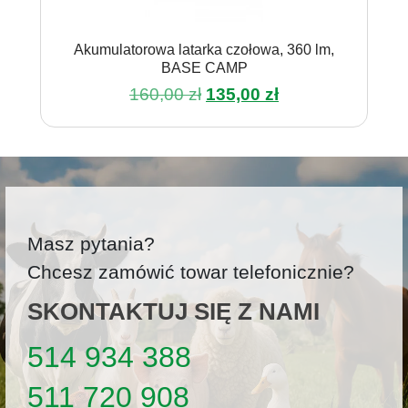
Akumulatorowa latarka czołowa, 360 lm,
BASE CAMP
Pierwotna
Aktualna
160,00
zł
135,00
zł
cena
cena
wynosiła:
wynosi:
160,00 zł.
135,00 zł.
Masz pytania?
Chcesz zamówić towar telefonicznie?
SKONTAKTUJ SIĘ Z NAMI
514 934 388
511 720 908