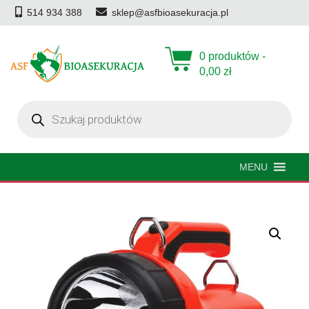
514 934 388
sklep@asfbioasekuracja.pl
0 produktów -
0,00
zł
Wyszukiwarka
produktów
MENU