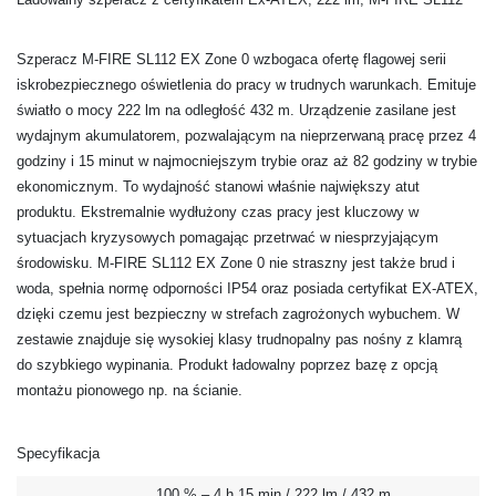
Szperacz M-FIRE SL112 EX Zone 0 wzbogaca ofertę flagowej serii
iskrobezpiecznego oświetlenia do pracy w trudnych warunkach. Emituje
światło o mocy 222 lm na odległość 432 m. Urządzenie zasilane jest
wydajnym akumulatorem, pozwalającym na nieprzerwaną pracę przez 4
godziny i 15 minut w najmocniejszym trybie oraz aż 82 godziny w trybie
ekonomicznym. To wydajność stanowi właśnie największy atut
produktu. Ekstremalnie wydłużony czas pracy jest kluczowy w
sytuacjach kryzysowych pomagając przetrwać w niesprzyjającym
środowisku. M-FIRE SL112 EX Zone 0 nie straszny jest także brud i
woda, spełnia normę odporności IP54 oraz posiada certyfikat EX-ATEX,
dzięki czemu jest bezpieczny w strefach zagrożonych wybuchem. W
zestawie znajduje się wysokiej klasy trudnopalny pas nośny z klamrą
do szybkiego wypinania. Produkt ładowalny poprzez bazę z opcją
montażu pionowego np. na ścianie.
Specyfikacja
100 % – 4 h 15 min / 222 lm / 432 m