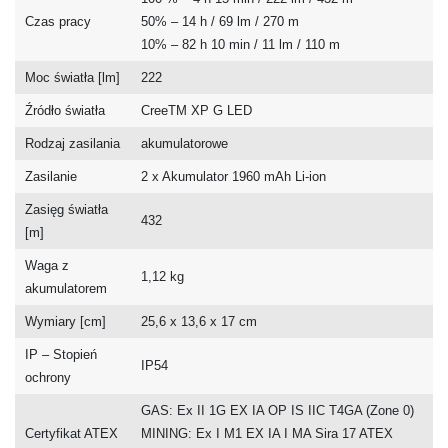
Czas pracy
50% – 14 h / 69 lm / 270 m
10% – 82 h 10 min / 11 lm / 110 m
Moc światła [lm]
222
Źródło światła
CreeTM XP G LED
Rodzaj zasilania
akumulatorowe
Zasilanie
2 x Akumulator 1960 mAh Li-ion
Zasięg światła
432
[m]
Waga z
1,12 kg
akumulatorem
Wymiary [cm]
25,6 x 13,6 x 17 cm
IP – Stopień
IP54
ochrony
GAS: Ex II 1G EX IA OP IS IIC T4GA (Zone 0)
Certyfikat ATEX
MINING: Ex I M1 EX IA I MA Sira 17 ATEX