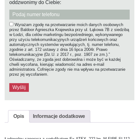
oddzwonimy do Ciebie:
Wyrażam zgodę na przetwarzanie moich danych osobowych
przez Baldoor Agnieszka Krajewska przy ul. Łąkowa 7B z siedzibą
w Łodzi, dla celów marketingu bezpośredniego, wykonywanego
przy użyciu telekomunikacyjnych urządzeń końcowych oraz
automatycznych systemów wywołujących, tj. numer telefonu,
zgodnie z art. 172 ustawy z dnia 16 lipca 2004r. Prawo
telekomunikacyjne (Dz.U. z 2017 r., poz. 1907 ze zm.).”
Oświadczamy, że zgoda jest dobrowolna i może być w każdej
chwili wycofana, kierując wiadomość na adres e-mail
administratora. Cofnięcie zgody nie ma wpływu na przetwarzanie
przez jej wycofaniem.
Opis
Informacje dodatkowe
Ładowalny szperacz z certyfikatem Ex-ATEX, 222 lm, M-FIRE SL112