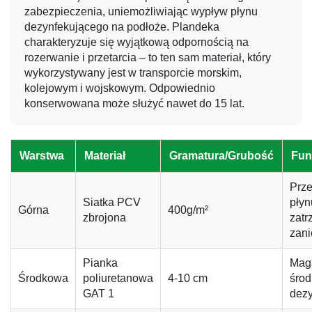
zabezpieczenia, uniemożliwiając wypływ płynu
dezynfekującego na podłoże. Plandeka
charakteryzuje się wyjątkową odpornością na
rozerwanie i przetarcia – to ten sam materiał, który
wykorzystywany jest w transporcie morskim,
kolejowym i wojskowym. Odpowiednio
konserwowana może służyć nawet do 15 lat.
Warstwa
Materiał
Gramatura/Grubość
Fun
Prz
Siatka PCV
płyn
Górna
400g/m²
zbrojona
zat
zan
Pianka
Mag
Środkowa
poliuretanowa
4-10 cm
środ
GAT 1
dez