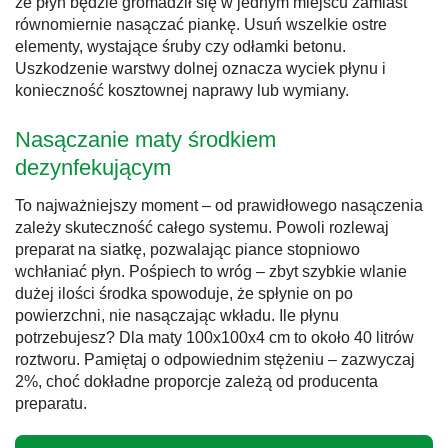
że płyn będzie gromadził się w jednym miejscu zamiast
równomiernie nasączać piankę. Usuń wszelkie ostre
elementy, wystające śruby czy odłamki betonu.
Uszkodzenie warstwy dolnej oznacza wyciek płynu i
konieczność kosztownej naprawy lub wymiany.
Nasączanie maty środkiem
dezynfekującym
To najważniejszy moment – od prawidłowego nasączenia
zależy skuteczność całego systemu. Powoli rozlewaj
preparat na siatkę, pozwalając piance stopniowo
wchłaniać płyn. Pośpiech to wróg – zbyt szybkie wlanie
dużej ilości środka spowoduje, że spłynie on po
powierzchni, nie nasączając wkładu. Ile płynu
potrzebujesz? Dla maty 100x100x4 cm to około 40 litrów
roztworu. Pamiętaj o odpowiednim stężeniu – zazwyczaj
2%, choć dokładne proporcje zależą od producenta
preparatu.