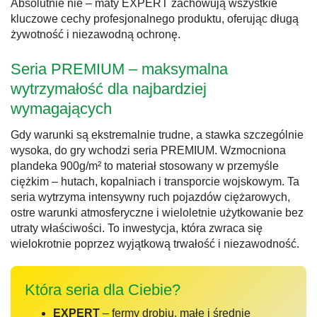
Absolutnie nie – maty EXPERT zachowują wszystkie
kluczowe cechy profesjonalnego produktu, oferując długą
żywotność i niezawodną ochronę.
Seria PREMIUM – maksymalna
wytrzymałość dla najbardziej
wymagających
Gdy warunki są ekstremalnie trudne, a stawka szczególnie
wysoka, do gry wchodzi seria PREMIUM. Wzmocniona
plandeka 900g/m² to materiał stosowany w przemyśle
ciężkim – hutach, kopalniach i transporcie wojskowym. Ta
seria wytrzyma intensywny ruch pojazdów ciężarowych,
ostre warunki atmosferyczne i wieloletnie użytkowanie bez
utraty właściwości. To inwestycja, która zwraca się
wielokrotnie poprzez wyjątkową trwałość i niezawodność.
Która seria dla Ciebie?
EXPERT
– fermy drobiu, małe i średnie