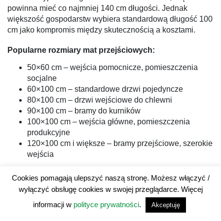
powinna mieć co najmniej 140 cm długości. Jednak
większość gospodarstw wybiera standardową długość 100
cm jako kompromis między skutecznością a kosztami.
Popularne rozmiary mat przejściowych:
50×60 cm – wejścia pomocnicze, pomieszczenia
socjalne
60×100 cm – standardowe drzwi pojedyncze
80×100 cm – drzwi wejściowe do chlewni
90×100 cm – bramy do kurników
100×100 cm – wejścia główne, pomieszczenia
produkcyjne
120×100 cm i większe – bramy przejściowe, szerokie
wejścia
Maty przejazdowe
Cookies pomagają ulepszyć naszą stronę. Możesz włączyć /
wyłączyć obsługę cookies w swojej przeglądarce. Więcej
Tutaj kalkulacja jest bardziej skomplikowana. Potrzebujesz
informacji w
polityce prywatności
.
Akceptuję
znać: