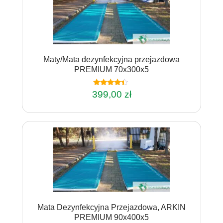
Maty/Mata dezynfekcyjna przejazdowa
PREMIUM 70x300x5
Oceniono
399,00
zł
4.20
na 5
Mata Dezynfekcyjna Przejazdowa, ARKIN
PREMIUM 90x400x5