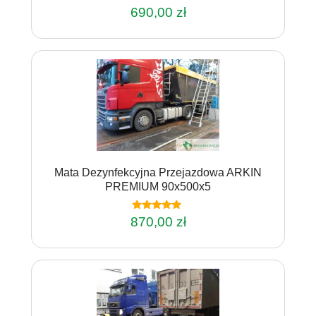
690,00
zł
Mata Dezynfekcyjna Przejazdowa ARKIN
PREMIUM 90x500x5
Oceniono
870,00
zł
4.75
na 5