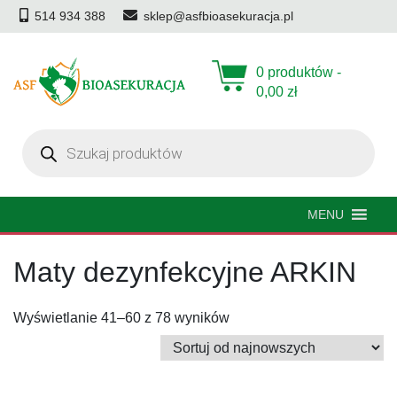
514 934 388
sklep@asfbioasekuracja.pl
0 produktów -
0,00
zł
Wyszukiwarka
produktów
MENU
Maty dezynfekcyjne ARKIN
Posortowane
Wyświetlanie 41–60 z 78 wyników
według
najnowszych