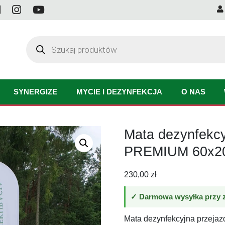
Wyszukiwarka
produktów
SYNERGIZE
MYCIE I DEZYNFEKCJA
O NAS
Mata dezynfekc
PREMIUM 60x2
230,00
zł
✓ Darmowa wysyłka przy z
Mata dezynfekcyjna przejaz