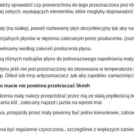
leży sprawdzić czy powierzchnia do tego przeznaczona jest rów
niej ostrych, wystających elementów, które mogłyby doprowadzi
y (na siatkę), powoli rozlewamy płyn dezynfekcyjny tak aby na
cjalnych płynów w stężeniu zalecanym przez producenta. (zaz
ełniamy według zaleceń producenta płynu.
bą różnych rodzajów płynu do jednorazowego napełniania maty
łynu jeśli nie jest przeznaczony do stosowania w temperaturze
. Glikol lub inny antyzamarzacz ,tak aby zapobiec zamarznięci
o macie nie powinna przekraczać 5km/h
dzenia maty należy przejeżdżać przez nią ze stałą prędkością
ania kół , z
alecany najazd i jazda na wprost mat.
 przejazdy przez maty powinny być jedno kierunkowe, zabrani
na być regularnie czyszczona , szczególnie z większych zanie