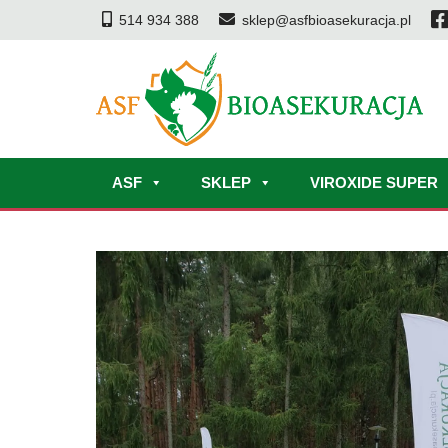
514 934 388
sklep@asfbioasekuracja.pl
ASF
SKLEP
VIROXIDE SUPER