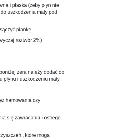
na i płaska (żeby płyn nie
ć do uszkodzenia maty pod
sączyć piankę .
wyczaj roztwór 2%)
.
 poniżej zera należy dodać do
u płynu i uszkodzeniu maty.
 bez hamowania czy
a się zawracania i ostrego
czyszczeń , które mogą