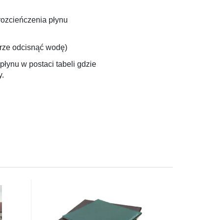
rozcieńczenia płynu
rze odcisnąć wodę)
ynu w postaci tabeli gdzie
y.