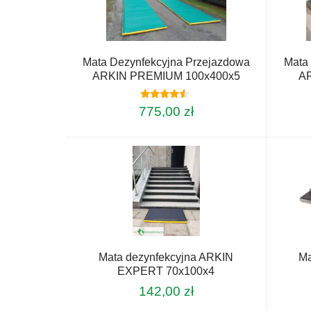
Mata Dezynfekcyjna Przejazdowa
Mata
ARKIN PREMIUM 100x400x5
A
Oceniono
775,00
zł
4.33
na 5
Mata dezynfekcyjna ARKIN
Ma
EXPERT 70x100x4
142,00
zł