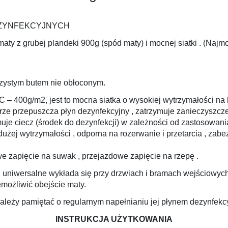
EZYNFEKCYJNYCH
aty z grubej plandeki 900g (spód maty) i mocnej siatki . (Najm
zystym butem nie obłoconym.
C – 400g/m2, jest to mocna siatka o wysokiej wytrzymałości na
rze przepuszcza płyn dezynfekcyjny , zatrzymuje zanieczyszcz
muje ciecz (środek do dezynfekcji) w zależności od zastosowan
użej wytrzymałości , odporna na rozerwanie i przetarcia , zab
we zapięcie na suwak , przejazdowe zapięcie na rzepę .
 uniwersalne wykłada się przy drzwiach i bramach wejściowych
emożliwić obejście maty.
należy pamiętać o regularnym napełnianiu jej płynem dezynfekc
INSTRUKCJA UŻYTKOWANIA