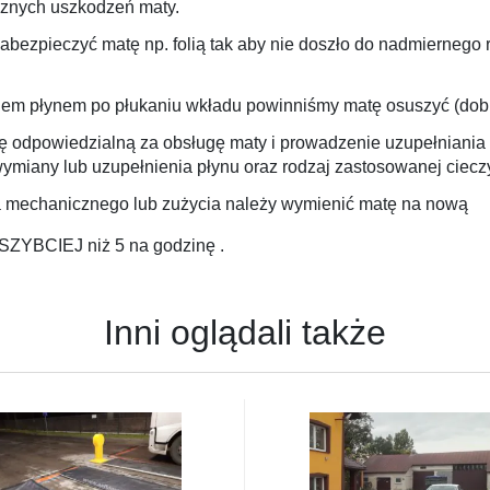
znych uszkodzeń maty.
bezpieczyć matę np. folią tak aby nie doszło do nadmiernego 
iem płynem po płukaniu wkładu powinniśmy matę osuszyć (dob
odpowiedzialną za obsługę maty i prowadzenie uzupełniania pł
ymiany lub uzupełnienia płynu oraz rodzaj zastosowanej ciecz
 mechanicznego lub zużycia należy wymienić matę na nową
ZYBCIEJ niż 5 na godzinę .
Inni oglądali także