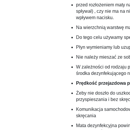
przed rozłożeniem maty na
spływał) , czy nie ma na 
wpływem nacisku.
Na wierzchnią warstwę mat
Do tego celu używamy spe
Płyn wymieniamy lub uzup
Nie należy mieszać ze so
W zależności od rodzaju p
środka dezynfekującego np
Prędkość przejazdowa p
Żeby nie doszło do uszko
przyspieszania i bez skręc
Komunikacja samochodowa,
s
kręcania
Mata dezynfekcyjna powin