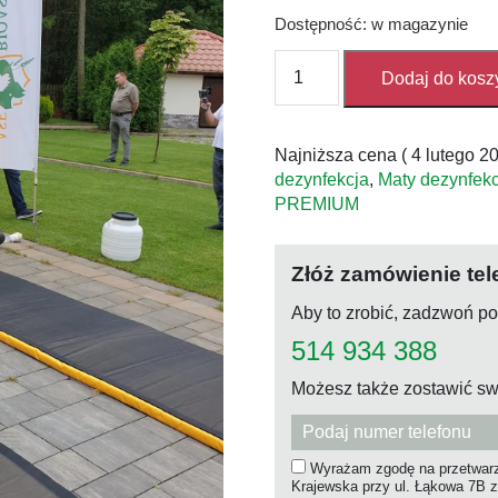
Dostępność: w magazynie
ilość
Dodaj do kosz
Mata
dezynfekcyjna
przejazdowa
Najniższa cena (
4 lutego 2
ARKIN
dezynfekcja
,
Maty dezynfek
PREMIUM
PREMIUM
60x200x5
Złóż zamówienie tel
Aby to zrobić, zadzwoń p
514 934 388
Możesz także zostawić sw
Wyrażam zgodę na przetwarz
Krajewska przy ul. Łąkowa 7B z