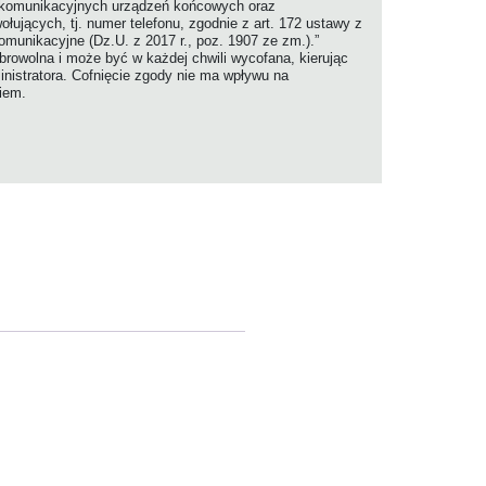
ekomunikacyjnych urządzeń końcowych oraz
jących, tj. numer telefonu, zgodnie z art. 172 ustawy z
komunikacyjne (Dz.U. z 2017 r., poz. 1907 ze zm.).”
rowolna i może być w każdej chwili wycofana, kierując
nistratora. Cofnięcie zgody nie ma wpływu na
niem.