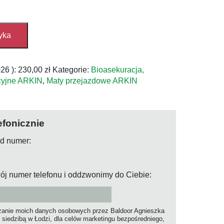
yka
026
):
230,00
zł
Kategorie:
Bioasekuracja,
cyjne ARKIN
,
Maty przejazdowe ARKIN
efonicznie
od numer:
ój numer telefonu i oddzwonimy do Ciebie:
anie moich danych osobowych przez Baldoor Agnieszka
 siedzibą w Łodzi, dla celów marketingu bezpośredniego,