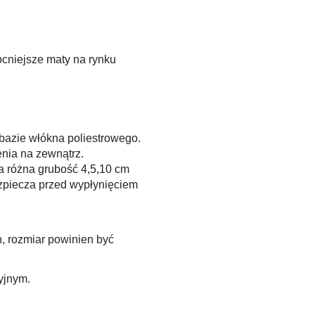
ocniejsze maty na rynku
 bazie włókna poliestrowego.
enia na zewnątrz.
ia różna grubość 4,5,10 cm
ezpiecza przed wypłynięciem
, rozmiar powinien być
yjnym.