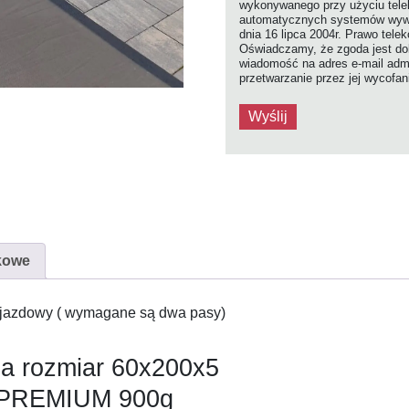
wykonywanego przy użyciu tel
automatycznych systemów wywołu
dnia 16 lipca 2004r. Prawo tele
Oświadczamy, że zgoda jest dob
wiadomość na adres e-mail admi
przetwarzanie przez jej wycofa
kowe
ejazdowy ( wymagane są dwa pasy)
na rozmiar 60x200x5
i PREMIUM 900g