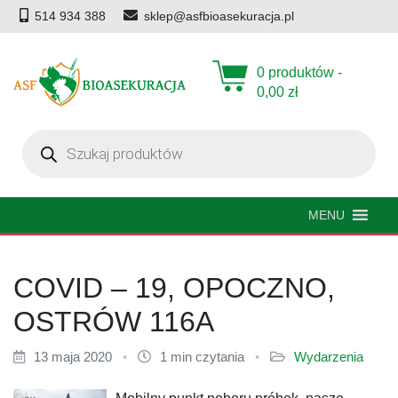
514 934 388
sklep@asfbioasekuracja.pl
0 produktów -
0,00
zł
Wyszukiwarka
produktów
MENU
COVID – 19, OPOCZNO,
OSTRÓW 116A
13 maja 2020
•
1 min czytania
•
Wydarzenia