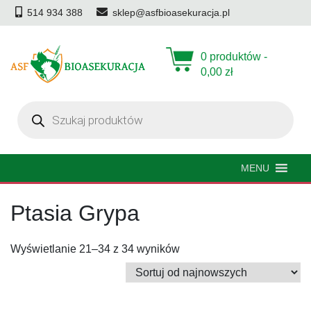
514 934 388
sklep@asfbioasekuracja.pl
0 produktów -
0,00
zł
Wyszukiwarka
produktów
MENU
Ptasia Grypa
Posortowane
Wyświetlanie 21–34 z 34 wyników
według
najnowszych