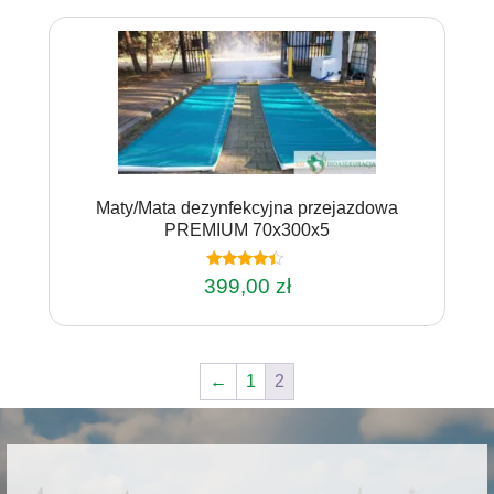
Maty/Mata dezynfekcyjna przejazdowa
PREMIUM 70x300x5
Oceniono
399,00
zł
4.20
na 5
←
1
2