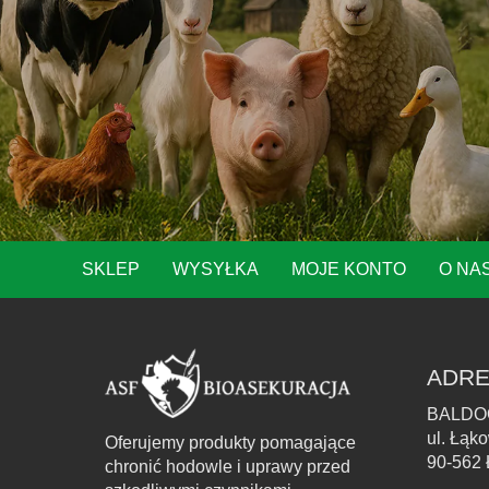
SKLEP
WYSYŁKA
MOJE KONTO
O NA
ADRE
BALDO
ul. Łąk
Oferujemy produkty pomagające
90-562 
chronić hodowle i uprawy przed