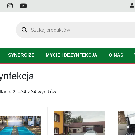
Wyszukiwarka
produktów
SYNERGIZE
MYCIE I DEZYNFEKCJA
O NAS
ynfekcja
Posortowane
lanie 21–34 z 34 wyników
według
najnowszych