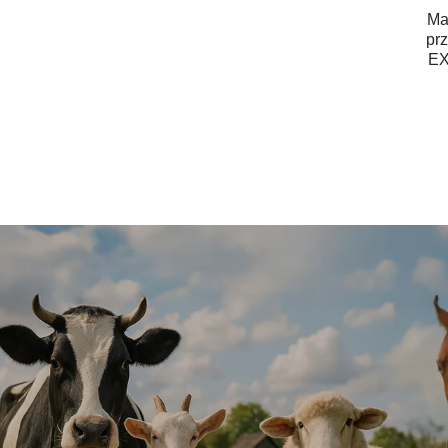
Ma
pr
EX