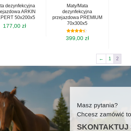
ta dezynfekcyjna
Maty/Mata
zejazdowa ARKIN
dezynfekcyjna
PERT 50x200x5
przejazdowa PREMIUM
70x300x5
177,00
zł
Oceniono
399,00
zł
4.20
na 5
←
1
2
Masz pytania?
Chcesz zamówić tow
SKONTAKTUJ S