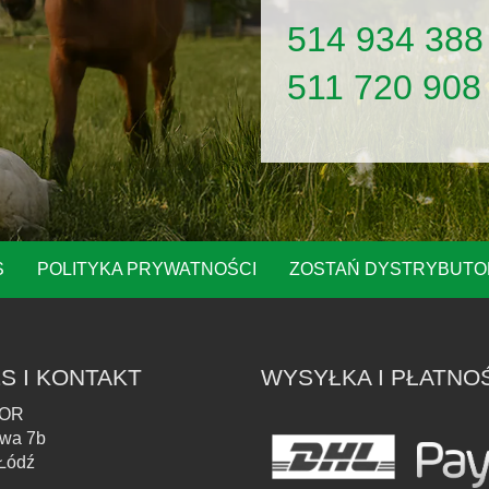
514 934 388
511 720 908
S
POLITYKA PRYWATNOŚCI
ZOSTAŃ DYSTRYBUT
S I KONTAKT
WYSYŁKA I PŁATNO
OR
owa 7b
Łódź