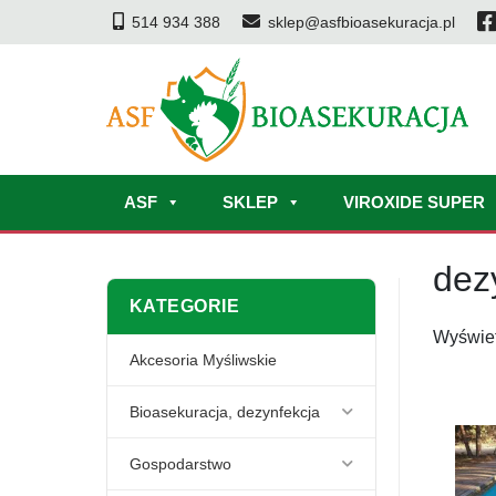
514 934 388
sklep@asfbioasekuracja.pl
ASF
SKLEP
VIROXIDE SUPER
dez
KATEGORIE
Wyświet
Akcesoria Myśliwskie
Bioasekuracja, dezynfekcja
Gospodarstwo