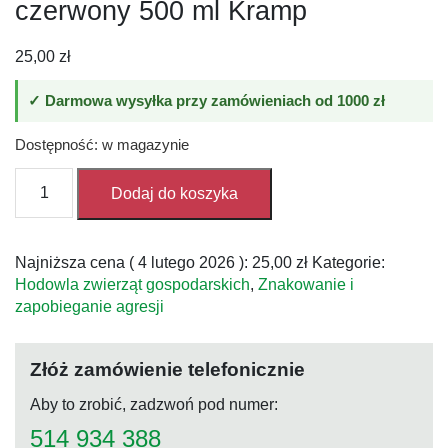
czerwony 500 ml Kramp
25,00
zł
✓ Darmowa wysyłka przy zamówieniach od 1000 zł
Dostępność: w magazynie
ilość
Dodaj do koszyka
Spray
do
znakowania
Najniższa cena (
4 lutego 2026
):
25,00
zł
Kategorie:
zwierząt,
Hodowla zwierząt gospodarskich
,
Znakowanie i
czerwony
zapobieganie agresji
500
ml
Kramp
Złóż zamówienie telefonicznie
Aby to zrobić, zadzwoń pod numer:
514 934 388