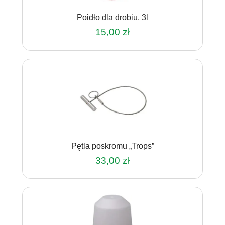
Poidło dla drobiu, 3l
15,00
zł
Pętla poskromu „Trops”
33,00
zł