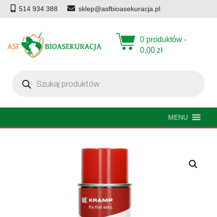
514 934 388
sklep@asfbioasekuracja.pl
0 produktów -
0,00
zł
Wyszukiwarka
produktów
MENU