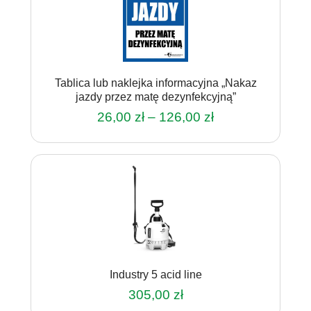
Tablica lub naklejka informacyjna „Nakaz
jazdy przez matę dezynfekcyjną”
Zakres
26,00
zł
–
126,00
zł
cen:
Ten
od
produkt
26,00 zł
ma
do
wiele
126,00 zł
wariantów.
Opcje
można
wybrać
na
Industry 5 acid line
stronie
produktu
305,00
zł