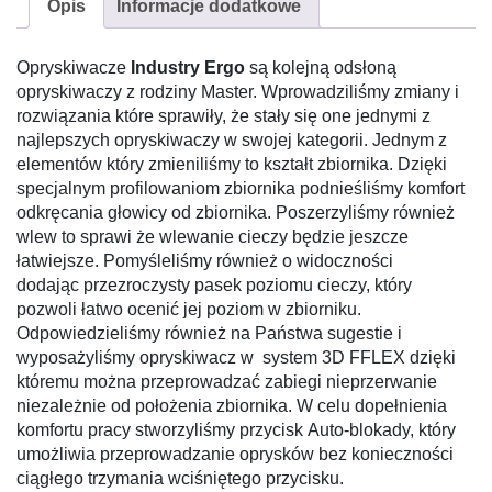
Opis
Informacje dodatkowe
Opryskiwacze
Industry Ergo
są kolejną odsłoną
opryskiwaczy z rodziny Master. Wprowadziliśmy zmiany i
rozwiązania które sprawiły, że stały się one jednymi z
najlepszych opryskiwaczy w swojej kategorii. Jednym z
elementów który zmieniliśmy to kształt zbiornika. Dzięki
specjalnym profilowaniom zbiornika podnieśliśmy komfort
odkręcania głowicy od zbiornika. Poszerzyliśmy również
wlew to sprawi że wlewanie cieczy będzie jeszcze
łatwiejsze. Pomyśleliśmy również o widoczności
dodając przezroczysty pasek poziomu cieczy, który
pozwoli łatwo ocenić jej poziom w zbiorniku.
Odpowiedzieliśmy również na Państwa sugestie i
wyposażyliśmy opryskiwacz w system 3D FFLEX dzięki
któremu można przeprowadzać zabiegi nieprzerwanie
niezależnie od położenia zbiornika. W celu dopełnienia
komfortu pracy stworzyliśmy przycisk Auto-blokady, który
umożliwia przeprowadzanie oprysków bez konieczności
ciągłego trzymania wciśniętego przycisku.