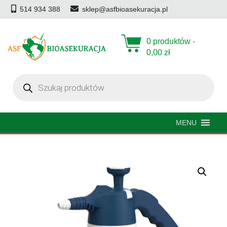
514 934 388
sklep@asfbioasekuracja.pl
0 produktów -
0,00
zł
Wyszukiwarka
produktów
MENU