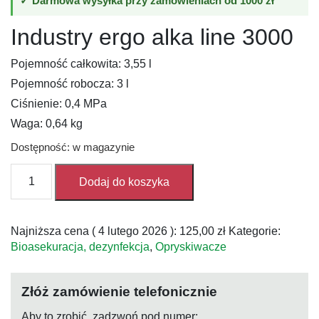
✓ Darmowa wysyłka przy zamówieniach od 1000 zł
Industry ergo alka line 3000
Pojemność całkowita: 3,55 l
Pojemność robocza: 3 l
Ciśnienie: 0,4 MPa
Waga: 0,64 kg
Dostępność: w magazynie
ilość
Dodaj do koszyka
Opryskiwacz
Industry
ergo
Najniższa cena (
4 lutego 2026
):
125,00
zł
Kategorie:
alka
Bioasekuracja, dezynfekcja
,
Opryskiwacze
line
3000
Złóż zamówienie telefonicznie
Aby to zrobić, zadzwoń pod numer: