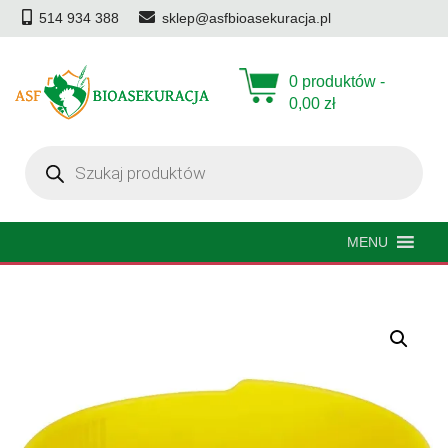
514 934 388
sklep@asfbioasekuracja.pl
0 produktów -
0,00
zł
Wyszukiwarka
produktów
MENU