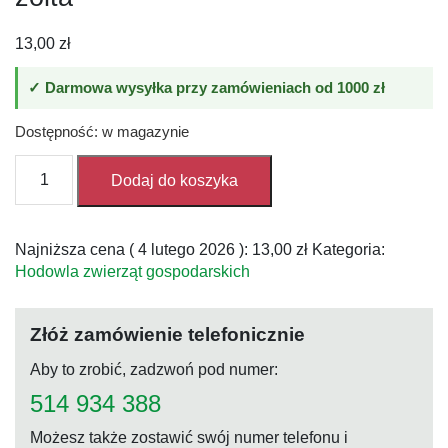
13,00
zł
✓ Darmowa wysyłka przy zamówieniach od 1000 zł
Dostępność: w magazynie
ilość
Dodaj do koszyka
Opaska
do
znakowania
Najniższa cena (
4 lutego 2026
):
13,00
zł
Kategoria:
bydła,
Hodowla zwierząt gospodarskich
żółta
Złóż zamówienie telefonicznie
Aby to zrobić, zadzwoń pod numer:
514 934 388
Możesz także zostawić swój numer telefonu i