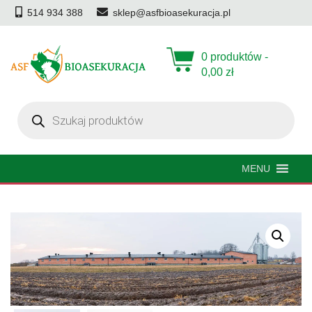
514 934 388
sklep@asfbioasekuracja.pl
0 produktów -
0,00
zł
Wyszukiwarka
produktów
MENU