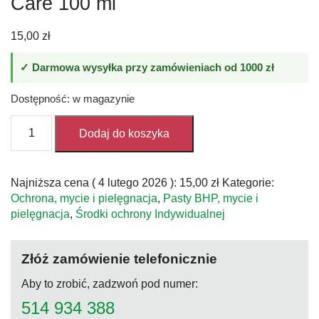
Care 100 ml
15,00
zł
✓ Darmowa wysyłka przy zamówieniach od 1000 zł
Dostępność: w magazynie
ilość
Dodaj do koszyka
Krem
pielęgnacyjny
Lordin
Najniższa cena (
4 lutego 2026
):
15,00
zł
Kategorie:
Basic
Ochrona, mycie i pielęgnacja
,
Pasty BHP, mycie i
Care
pielęgnacja
,
Środki ochrony Indywidualnej
100
ml
Złóż zamówienie telefonicznie
Aby to zrobić, zadzwoń pod numer:
514 934 388