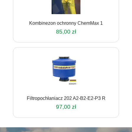
można
wybrać
na
Kombinezon ochronny ChemMax 1
stronie
produktu
85,00
zł
Ten
produkt
ma
wiele
wariantów.
Opcje
można
wybrać
na
Filtropochłaniacz 202 A2-B2-E2-P3 R
stronie
produktu
97,00
zł