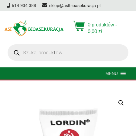
514 934 388
sklep@asfbioasekuracja.pl
0 produktów -
0,00
zł
Wyszukiwarka
produktów
MENU