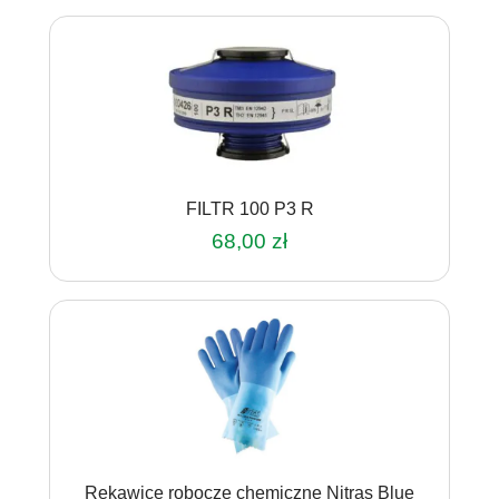
produkt
ma
wiele
wariantów.
Opcje
można
wybrać
na
FILTR 100 P3 R
stronie
produktu
68,00
zł
Rękawice robocze chemiczne Nitras Blue