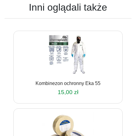
Inni oglądali także
Kombinezon ochronny Eka 55
15,00
zł
Ten
produkt
ma
wiele
wariantów.
Opcje