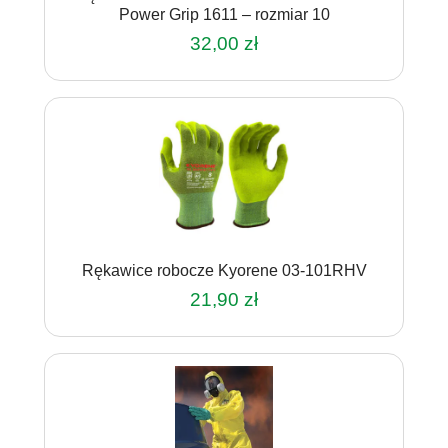
Power Grip 1611 – rozmiar 10
32,00
zł
Rękawice robocze Kyorene 03-101RHV
21,90
zł
Ten
produkt
ma
wiele
wariantów.
Opcje