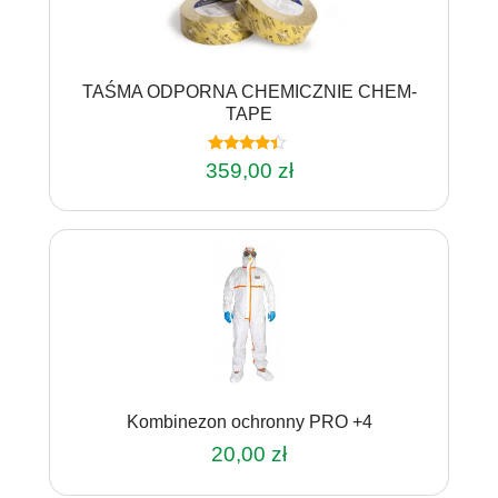
można
wybrać
na
TAŚMA ODPORNA CHEMICZNIE CHEM-
stronie
TAPE
produktu
Oceniono
359,00
zł
4.20
na 5
Kombinezon ochronny PRO +4
20,00
zł
Ten