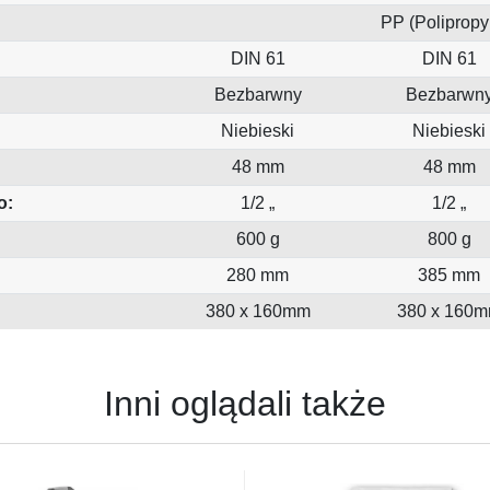
PP (Polipropy
DIN 61
DIN 61
Bezbarwny
Bezbarwn
Niebieski
Niebieski
48 mm
48 mm
o:
1/2 „
1/2 „
600 g
800 g
280 mm
385 mm
380 x 160mm
380 x 160
Inni oglądali także