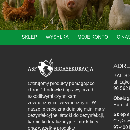
SKLEP
WYSYŁKA
MOJE KONTO
O NA
ADRE
BALDO
ul. Łąk
Oferujemy produkty pomagające
90-562 
chronić hodowle i uprawy przed
szkodliwymi czynnikami
Obsług
zewnętrznymi i wewnętrznymi. W
Pon.-pt
naszej ofercie znajdują się m.in. maty
Sklep s
dezynfekcyjne, środki do dezynfekcji,
Czyżew
karmniki deratyzacyjne, moskitiery
97-400 
oraz wszelkie produkty