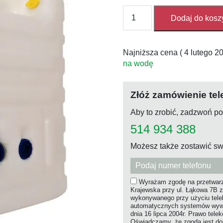
ilość
Dodaj do kosz
Kanister
na
wodę
Najniższa cena (
4 lutego 2
z
na wodę
dozownikiem
17L
Złóż zamówienie tel
Aby to zrobić, zadzwoń p
514 934 388
Możesz także zostawić sw
Wyrażam zgodę na przetwarz
Krajewska przy ul. Łąkowa 7B z
wykonywanego przy użyciu tel
automatycznych systemów wywołu
dnia 16 lipca 2004r. Prawo tele
Oświadczamy, że zgoda jest dob