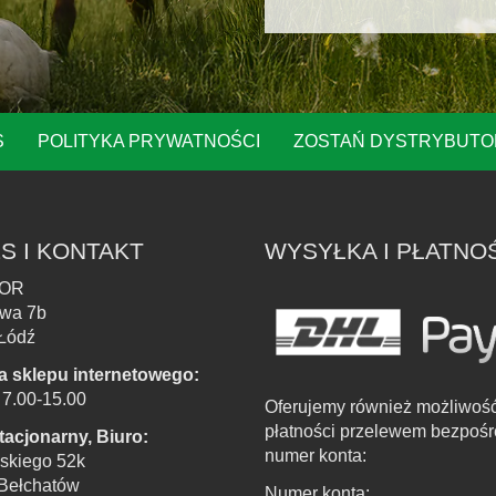
S
POLITYKA PRYWATNOŚCI
ZOSTAŃ DYSTRYBUT
S I KONTAKT
WYSYŁKA I PŁATNO
OR
owa 7b
Łódź
a sklepu internetowego:
. 7.00-15.00
Oferujemy również możliwoś
płatności przelewem bezpośr
tacjonarny, Biuro:
numer konta:
skiego 52k
Bełchatów
Numer konta: