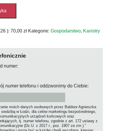
yka
026
):
70,00
zł
Kategorie:
Gospodarstwo
,
Kanistry
efonicznie
od numer:
ój numer telefonu i oddzwonimy do Ciebie:
anie moich danych osobowych przez Baldoor Agnieszka
 siedzibą w Łodzi, dla celów marketingu bezpośredniego,
ekomunikacyjnych urządzeń końcowych oraz
jących, tj. numer telefonu, zgodnie z art. 172 ustawy z
komunikacyjne (Dz.U. z 2017 r., poz. 1907 ze zm.).”
rowolna i może być w każdej chwili wycofana, kierując