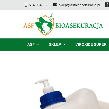
514 934 388
sklep@asfbioasekuracja.pl
ASF
SKLEP
VIROXIDE SUPER