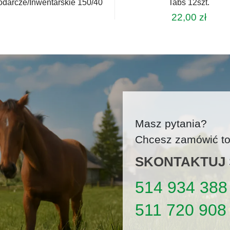
darcze/Inwentarskie 150/40
Tabs 12szt.
22,00
zł
Masz pytania?
Chcesz zamówić tow
SKONTAKTUJ S
514 934 388
511 720 908