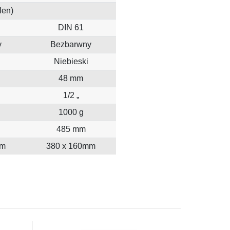
len)
DIN 61
y
Bezbarwny
Niebieski
48 mm
1/2 „
1000 g
485 mm
mm
380 x 160mm