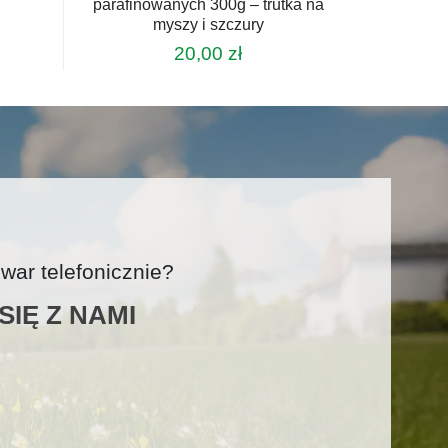
parafinowanych 300g – trutka na
myszy i szczury
20,00
zł
ar telefonicznie?
IĘ Z NAMI