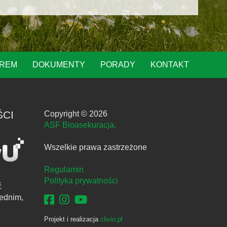
OREM
DOKUMENTY
PORADY
KONTAKT
ŚCI
Copyright © 2026
ASF Bioasekuracja.
Wszelkie prawa zastrzeżone
Regulamin
Polityka prywatności
ć
ednim,
Projekt i realizacja
clivio.pl