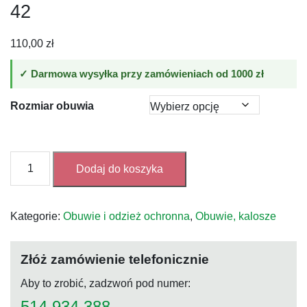
42
110,00
zł
✓ Darmowa wysyłka przy zamówieniach od 1000 zł
Rozmiar obuwia
ilość
Dodaj do koszyka
Kalosze
Sport
Retail,
Kategorie:
Obuwie i odzież ochronna
,
Obuwie, kalosze
różowe
33-
42
Złóż zamówienie telefonicznie
Aby to zrobić, zadzwoń pod numer:
514 934 388