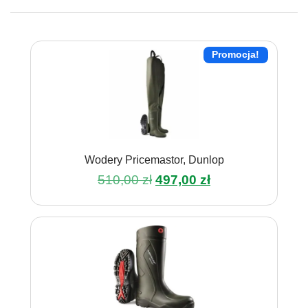
Promocja!
Wodery Pricemastor, Dunlop
Pierwotna
Aktualna
510,00
zł
497,00
zł
cena
cena
Ten
wynosiła:
wynosi:
produkt
510,00 zł.
497,00 zł.
ma
wiele
wariantów.
Opcje
można
wybrać