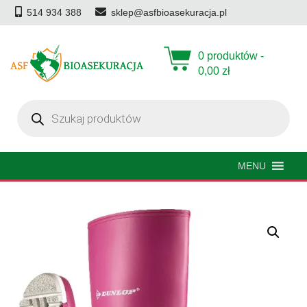
514 934 388
sklep@asfbioasekuracja.pl
0 produktów -
0,00
zł
Wyszukiwarka
produktów
MENU