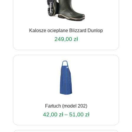
Opcje
można
wybrać
na
Kalosze ocieplane Blizzard Dunlop
stronie
produktu
249,00
zł
Ten
produkt
ma
wiele
wariantów.
Opcje
można
wybrać
na
Fartuch (model 202)
stronie
produktu
Zakres
42,00
zł
–
51,00
zł
cen:
Ten
od
produkt