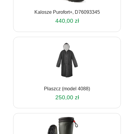
na
Kalosze Purofort+, D76093345
stronie
produktu
440,00
zł
Ten
produkt
ma
wiele
wariantów.
Opcje
można
wybrać
na
Płaszcz (model 4088)
stronie
produktu
250,00
zł
Ten
produkt
ma
wiele
wariantów.