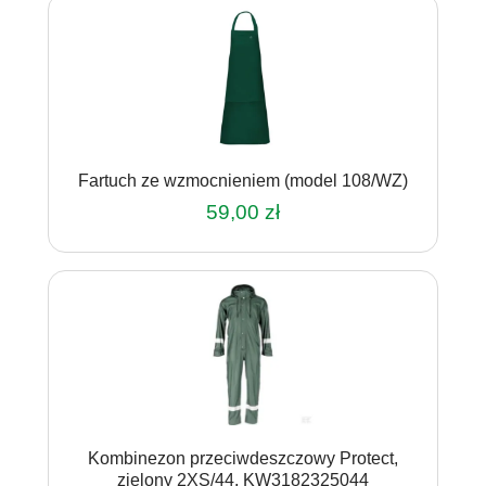
42,00 zł
ma
do
wiele
51,00 zł
wariantów.
Opcje
można
wybrać
na
Fartuch ze wzmocnieniem (model 108/WZ)
stronie
produktu
59,00
zł
Kombinezon przeciwdeszczowy Protect,
zielony 2XS/44, KW3182325044