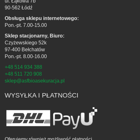
ul. Łąkowa 7b
90-562 Łódź
Obsługa sklepu internetowego:
Pon.-pt. 7.00-15.00
Sklep stacjonarny, Biuro:
Czyżewskiego 52k
97-400 Bełchatów
Pon.-pt. 8.00-16.00
+48 514 934 388
+48 511 720 908
sklep@asfbioasekuracja.pl
WYSYŁKA I PŁATNOŚCI
Oferujemy również możliwość płatności