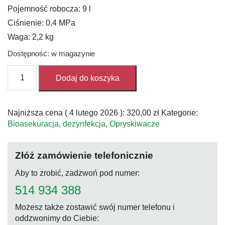
Pojemność robocza: 9 l
Ciśnienie: 0,4 MPa
Waga: 2,2 kg
Dostępność: w magazynie
ilość
Dodaj do koszyka
Industry
9
acid
Najniższa cena (
4 lutego 2026
):
320,00
zł
Kategorie:
line
Bioasekuracja, dezynfekcja
,
Opryskiwacze
Złóż zamówienie telefonicznie
Aby to zrobić, zadzwoń pod numer:
514 934 388
Możesz także zostawić swój numer telefonu i
oddzwonimy do Ciebie: