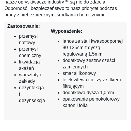
nasze opryskiwacze industry™ są nie do zdarcia.
Odporność i bezpieczeństwo to nasz priorytet podczas
pracy z niebezpiecznymi środkami chemicznymi.
Zastosowanie:
Wyposażenie:
przemysł
lance ze stali kwasoodpornej
naftowy
80-125cm z dyszą
przemysł
regulowaną 1,5mm
chemiczny
dodatkowy zestaw części
likwidacja
zamiennych
skażeń
smar silikonowy
warsztaty i
lejek wlewu cieczy z sitkiem
zakłady
filtrującym
dezynfekcja
dodatkowa dysza 1,0mm
i
opakowanie pełnokolorowy
dezynsekcja
karton i folia