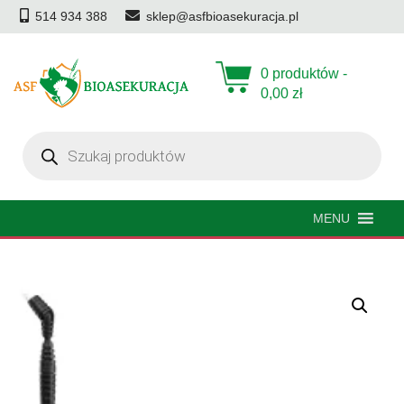
514 934 388
sklep@asfbioasekuracja.pl
0 produktów -
0,00
zł
Wyszukiwarka
produktów
MENU