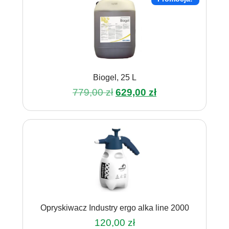
Biogel, 25 L
Pierwotna
Aktualna
779,00
zł
629,00
zł
cena
cena
wynosiła:
wynosi:
779,00 zł.
629,00 zł.
Opryskiwacz Industry ergo alka line 2000
120,00
zł