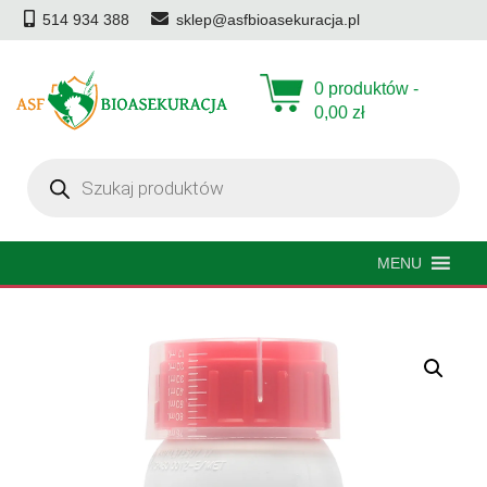
514 934 388
sklep@asfbioasekuracja.pl
0 produktów -
0,00
zł
Wyszukiwarka
produktów
MENU