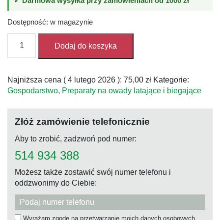
✓ Darmowa wysyłka przy zamówieniach od 1000 zł
Dostępność: w magazynie
ilość
Dodaj do koszyka
Draker
10.2
–
Najniższa cena (
4 lutego 2026
):
75,00
zł
Kategorie:
250ml
Gospodarstwo
,
Preparaty na owady latające i biegające
–
preparat
owadobójczy
Złóż zamówienie telefonicznie
Aby to zrobić, zadzwoń pod numer:
514 934 388
Możesz także zostawić swój numer telefonu i
oddzwonimy do Ciebie:
Wyrażam zgodę na przetwarzanie moich danych osobowych