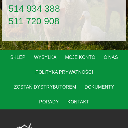
514 934 388
511 720 908
SKLEP
WYSYŁKA
MOJE KONTO
O NAS
POLITYKA PRYWATNOŚCI
ZOSTAŃ DYSTRYBUTOREM
DOKUMENTY
PORADY
KONTAKT