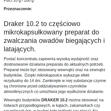
PBO 10 g / 100 g
Przeznaczenie:
Draker 10.2 to częściowo
mikrokapsułkowany preparat do
zwalczania owadów biegających i
latających.
Postać koncentratu zapewnia wysoką wydajność oraz
dostosowanie działania preparatu do aktualnych potrzeb.
Preparat może być stosowany wewnątrz oraz na zewnątrz
budynków. Dzięki mikrokapsułce wykazuje efekt
rezydualny do 14 dni. Zamknięte w niej substancje czynne
są chronione przed oddziaływaniem czynników
atmosferycznych co umożliwia jego wydłużone działanie.
Wewnątrz budynków
DRAKER 10.2
można stosować na
listwach przypodłogowych, w kątach, zakamarkach czy
szczelinach (np. w kuchni koło lodówki czy pieca). Na