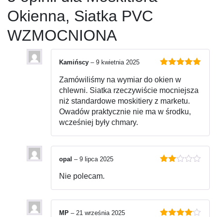
Okienna, Siatka PVC
WZMOCNIONA
Kamińscy
–
9 kwietnia 2025
Oceniono
5
Zamówiliśmy na wymiar do okien w
na 5
chlewni. Siatka rzeczywiście mocniejsza
niż standardowe moskitiery z marketu.
Owadów praktycznie nie ma w środku,
wcześniej były chmary.
opal
–
9 lipca 2025
Oceniono
Nie polecam.
2
na
5
MP
–
21 września 2025