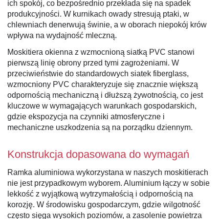
ich spokój, co bezpośrednio przekłada się na spadek
produkcyjności. W kurnikach owady stresują ptaki, w
chlewniach denerwują świnie, a w oborach niepokój krów
wpływa na wydajność mleczną.
Moskitiera okienna z wzmocnioną siatką PVC stanowi
pierwszą linię obrony przed tymi zagrożeniami. W
przeciwieństwie do standardowych siatek fiberglass,
wzmocniony PVC charakteryzuje się znacznie większą
odpornością mechaniczną i dłuższą żywotnością, co jest
kluczowe w wymagających warunkach gospodarskich,
gdzie ekspozycja na czynniki atmosferyczne i
mechaniczne uszkodzenia są na porządku dziennym.
Konstrukcja dopasowana do wymagań
Ramka aluminiowa wykorzystana w naszych moskitierach
nie jest przypadkowym wyborem. Aluminium łączy w sobie
lekkość z wyjątkową wytrzymałością i odpornością na
korozję. W środowisku gospodarczym, gdzie wilgotność
często sięga wysokich poziomów, a zasolenie powietrza