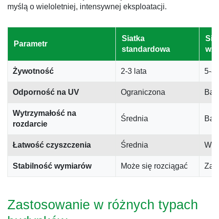
myślą o wieloletniej, intensywnej eksploatacji.
Siatka
Sia
Parametr
standardowa
wz
Żywotność
2-3 lata
5-8 
Odporność na UV
Ograniczona
Bar
Wytrzymałość na
Średnia
Bar
rozdarcie
Łatwość czyszczenia
Średnia
Wys
Stabilność wymiarów
Może się rozciągać
Zac
Zastosowanie w różnych typach