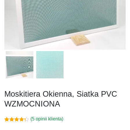
Moskitiera Okienna, Siatka PVC
WZMOCNIONA
(
5
opinii klienta)
Oceniony
5