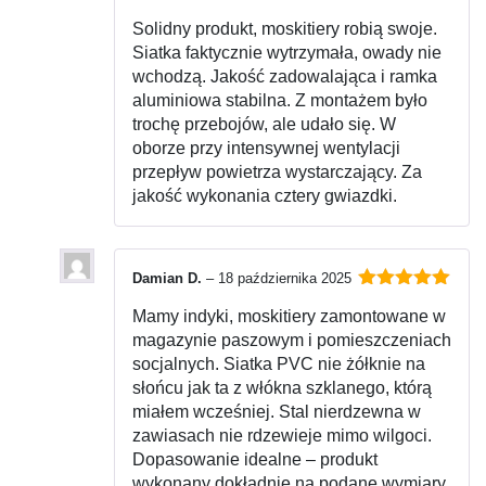
Oceniono
Solidny produkt, moskitiery robią swoje.
4
na 5
Siatka faktycznie wytrzymała, owady nie
wchodzą. Jakość zadowalająca i ramka
aluminiowa stabilna. Z montażem było
trochę przebojów, ale udało się. W
oborze przy intensywnej wentylacji
przepływ powietrza wystarczający. Za
jakość wykonania cztery gwiazdki.
Damian D.
–
18 października 2025
Oceniono
5
Mamy indyki, moskitiery zamontowane w
na 5
magazynie paszowym i pomieszczeniach
socjalnych. Siatka PVC nie żółknie na
słońcu jak ta z włókna szklanego, którą
miałem wcześniej. Stal nierdzewna w
zawiasach nie rdzewieje mimo wilgoci.
Dopasowanie idealne – produkt
wykonany dokładnie na podane wymiary.