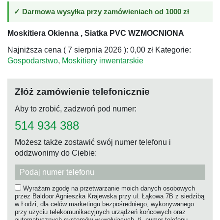
4.20
na 5
na
✓ Darmowa wysyłka przy zamówieniach od 1000 zł
podstawie
ocen
klientów
Moskitiera Okienna , Siatka PVC WZMOCNIONA
Najniższa cena (
7 sierpnia 2026
):
0,00
zł
Kategorie:
Gospodarstwo
,
Moskitiery inwentarskie
Złóż zamówienie telefonicznie
Aby to zrobić, zadzwoń pod numer:
514 934 388
Możesz także zostawić swój numer telefonu i
oddzwonimy do Ciebie:
Wyrażam zgodę na przetwarzanie moich danych osobowych
przez Baldoor Agnieszka Krajewska przy ul. Łąkowa 7B z siedzibą
w Łodzi, dla celów marketingu bezpośredniego, wykonywanego
przy użyciu telekomunikacyjnych urządzeń końcowych oraz
automatycznych systemów wywołujących, tj. numer telefonu,