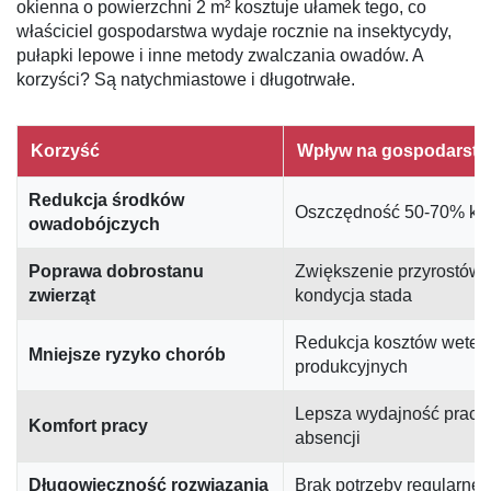
okienna o powierzchni 2 m² kosztuje ułamek tego, co
właściciel gospodarstwa wydaje rocznie na insektycydy,
pułapki lepowe i inne metody zwalczania owadów. A
korzyści? Są natychmiastowe i długotrwałe.
Korzyść
Wpływ na gospodarst
Redukcja środków
Oszczędność 50-70% kos
owadobójczych
Poprawa dobrostanu
Zwiększenie przyrostów 
zwierząt
kondycja stada
Redukcja kosztów weteryn
Mniejsze ryzyko chorób
produkcyjnych
Lepsza wydajność praco
Komfort pracy
absencji
Długowieczność rozwiązania
Brak potrzeby regularnej