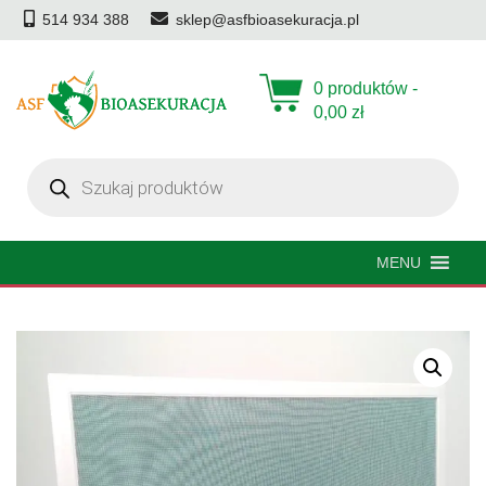
514 934 388
sklep@asfbioasekuracja.pl
0 produktów -
0,00
zł
Wyszukiwarka
produktów
MENU